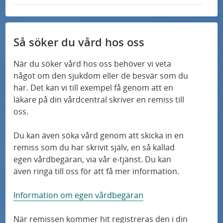
n
e
x
n
L
r
t
k
ä
n
e
n
L
r
Så söker du vård hos oss
k
ä
n
n
L
När du söker vård hos oss behöver vi veta
k
ä
något om den sjukdom eller de besvär som du
n
har. Det kan vi till exempel få genom att en
k
läkare på din vårdcentral skriver en remiss till
oss.
Du kan även söka vård genom att skicka in en
remiss som du har skrivit själv, en så kallad
egen vårdbegäran, via vår e-tjänst. Du kan
även ringa till oss för att få mer information.
Information om egen vårdbegäran
När remissen kommer hit registreras den i din