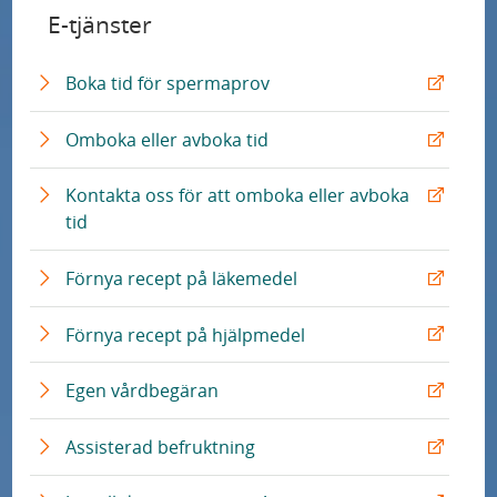
E-tjänster
E
Boka tid för spermaprov
x
t
E
Omboka eller avboka tid
e
x
r
t
Kontakta oss för att omboka eller avboka
n
e
E
tid
L
r
x
ä
n
t
E
Förnya recept på läkemedel
n
L
e
x
k
ä
r
t
E
Förnya recept på hjälpmedel
n
n
e
x
k
L
r
t
E
Egen vårdbegäran
ä
n
e
x
n
L
r
t
E
Assisterad befruktning
k
ä
n
e
x
n
L
r