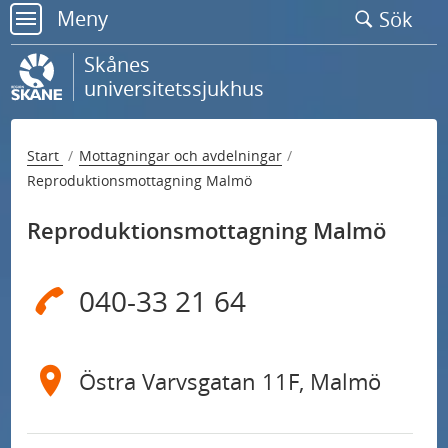
Gå
Meny
Sök
till
meny
sidans
Skånes
innehåll
universitetssjukhus
Start
Mottagningar och avdelningar
Reproduktionsmottagning Malmö
Reproduktionsmottagning Malmö
040-33 21 64
Östra Varvsgatan 11F, Malmö