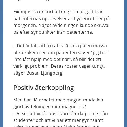
Trots bättre strokevård drabbas tre av tio av
afasi
Exempel på en förbättring som utgått från
patienternas upplevelser är hygienrutiner på
morgonen. Något avdelningen kunde skruva
Studie av ny stamcellsbaserad behandling av
på efter synpunkter från patienterna.
Parkinsons sjukdom får godkännande från
Läkemedelsverket
– Det är lätt att tro att vi är bra på en massa
olika saker men om patienten säger ”jag har
“Vi har kunnat göra skillnad för de allra
inte fått hjälp med det här”, så blir det ett
minsta barnen”
verkligt problem. Deras röster väger tungt,
säger Busan Ljungberg.
Ny strålteknik anpassas i realtid till tumörens
rörelser under behandling
Positiv återkoppling
Men har då arbetet med magnetmodellen
Njurpatienter får bättre livskvalitet med
gjort avdelningen mer magnetisk?
bloddialys i hemmet
– Vi ser att vi får positivare återkoppling från
studenter och att vi har ett mer gynnsamt
Cancerpatienter friskare med avancerad
rekryteringsläge, säger Malin Andersson,