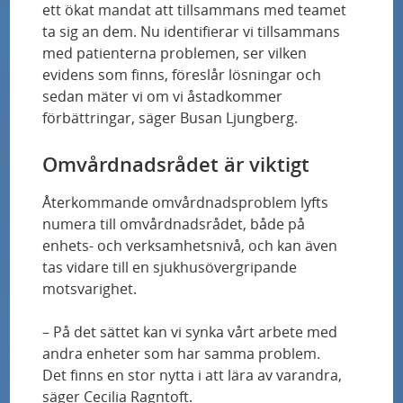
Miljonanslag till Parkinsonforskare på Skånes
ett ökat mandat att tillsammans med teamet
universitetssjukhus – hoppas på genombrott
ta sig an dem. Nu identifierar vi tillsammans
med patienterna problemen, ser vilken
evidens som finns, föreslår lösningar och
Fler och säkrare hjärttransplantationer kan bli
sedan mäter vi om vi åstadkommer
möjliga med ny metod
förbättringar, säger Busan Ljungberg.
Känselnedsättning vid diabetes kan studeras
Omvårdnadsrådet är viktigt
med nya tekniker
Återkommande omvårdnadsproblem lyfts
Nya Vävnadsbanken skapar fler möjligheter
numera till omvårdnadsrådet, både på
enhets- och verksamhetsnivå, och kan även
tas vidare till en sjukhusövergripande
Forskningschefens vision: ”Alla patienter ska
motsvarighet.
erbjudas att ingå i en studie”
– På det sättet kan vi synka vårt arbete med
Internationellt samarbete ska stärka
andra enheter som har samma problem.
utvecklingen inom ATMP
Det finns en stor nytta i att lära av varandra,
säger Cecilia Ragntoft.