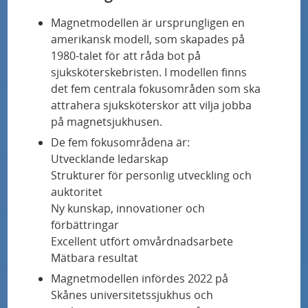
Magnetmodellen är ursprungligen en
Alzhemeimerforskare får 33 miljoner i anslag
amerikansk modell, som skapades på
1980-talet för att råda bot på
Ny studie: Virus med betydelse för utveckling
sjuksköterskebristen. I modellen finns
av typ 1-diabetes
det fem centrala fokusområden som ska
attrahera sjuksköterskor att vilja jobba
på magnetsjukhusen.
Han blir en av landets första certifierade
barnradiologer
De fem fokusområdena är:
Utvecklande ledarskap
Strukturer för personlig utveckling och
Snabbspår för diagnos ökar chanserna för
auktoritet
cancersjuka
Ny kunskap, innovationer och
förbättringar
”Vi vet mycket om det rent medicinska – jag
Excellent utfört omvårdnadsarbete
vill ta reda på hur det upplevs av kvinnorna”
Mätbara resultat
Magnetmodellen infördes 2022 på
Flest barnundersökningar i Europa med
Skånes universitetssjukhus och
skiktröntgen som ger lägre stråldos