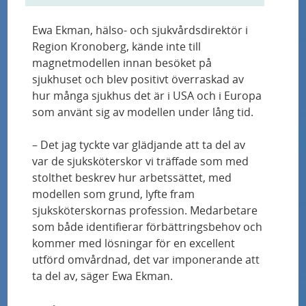
Ny fond ska stötta forskning inom
Ewa Ekman, hälso- och sjukvårdsdirektör i
transplantationsvård
Region Kronoberg, kände inte till
magnetmodellen innan besöket på
Innovationspris till hjärtbox som möjliggör
sjukhuset och blev positivt överraskad av
fler och säkrare hjärttransplantationer
hur många sjukhus det är i USA och i Europa
som använt sig av modellen under lång tid.
Snabbare väg till behandling för skånska
patienter med hjärtbesvär
– Det jag tyckte var glädjande att ta del av
var de sjuksköterskor vi träffade som med
stolthet beskrev hur arbetssättet, med
Ny kunskap om var åderförfettningsplack
modellen som grund, lyfte fram
brister
sjuksköterskornas profession. Medarbetare
som både identifierar förbättringsbehov och
Därför kan barn behöva lära sig leva med
kommer med lösningar för en excellent
långvarig smärta
utförd omvårdnad, det var imponerande att
ta del av, säger Ewa Ekman.
Ökad livskvalitet när svårt sjuka erbjuds