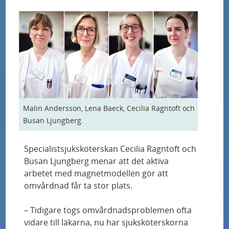
å
Allergier hos personer med typ 1-diabetes
d
spåras med världsledande utredningar
e
n
Personanpassad behandling av typ 2-diabetes
testas i unik studie
"Jag trodde att det var för bra för att vara
sant"
Malin Andersson, Lena Baeck, Cecilia Ragntoft och
Busan Ljungberg.
Samband mellan nedsatt kognitiv förmåga
Specialistsjuksköterskan Cecilia Ragntoft och
och försämrad prognos vid hjärtsvikt
Busan Ljungberg menar att det aktiva
arbetet med magnetmodellen gör att
Nytt blodprov upptäcker Alzheimers sjukdom
omvårdnad får ta stor plats.
lika exakt som dyra och komplicerade
metoder
– Tidigare togs omvårdnadsproblemen ofta
vidare till läkarna, nu har sjuksköterskorna