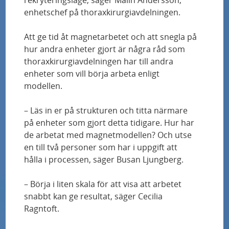
cellbehandling
enhetschef på thoraxkirurgiavdelningen.
Att ge tid åt magnetarbetet och att snegla på
Skånes universitetssjukhus får nationella
hur andra enheter gjort är några råd som
högspecialiserade uppdrag inom behandling
thoraxkirurgiavdelningen har till andra
av cancer
enheter som vill börja arbeta enligt
modellen.
Laserkirurgi i magnetkamera – ny hjälp för
patienter med hjärntumör
– Läs in er på strukturen och titta närmare
på enheter som gjort detta tidigare. Hur har
Ny mottagning gör att fler patienter med
de arbetat med magnetmodellen? Och utse
systemisk skleros kan utredas
en till två personer som har i uppgift att
hålla i processen, säger Busan Ljungberg.
Barn med leukemi ska få tillgång till likvärdig
– Börja i liten skala för att visa att arbetet
behandling – europeiskt projekt samordnas
snabbt kan ge resultat, säger Cecilia
av Skånes universitetssjukhus
Ragntoft.
Ny teknik ger säkrare diagnostik av