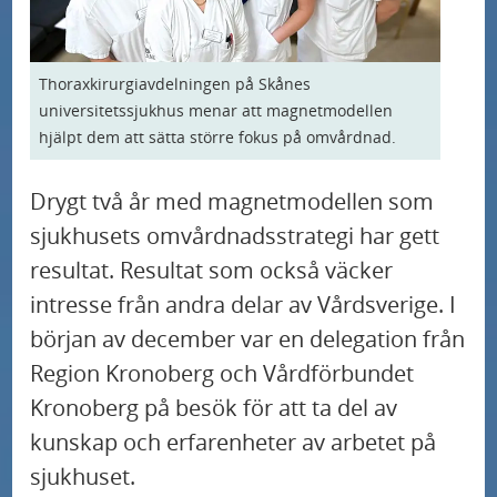
U
d
r
Våra specialistområden och profilområden
n
e
m
U
d
r
e
Så kan du bidra till sjukvården
Thoraxkirurgiavdelningen på Skånes
n
e
m
universitetssjukhus menar att magnetmodellen
n
U
d
r
hjälpt dem att sätta större fokus på omvårdnad.
e
Nyheter
y
n
e
m
n
f
d
Drygt två år med magnetmodellen som
r
e
Blödarsjuka behandlas med genterapi på
y
ö
e
Skånes universitetssjukhus
m
sjukhusets omvårdnadsstrategi har gett
n
f
r
r
e
resultat. Resultat som också väcker
y
ö
K
Ämnet S1P i blodet tecken på högt blodtryck
m
n
intresse från andra delar av Vårdsverige. I
f
r
o
e
y
början av december var en delegation från
ö
N
n
Ny studie: enkelt diagnostiskt verktyg
n
f
r
Region Kronoberg och Vårdförbundet
a
t
förutsäger risken för alzheimer på individnivå
y
ö
V
Kronoberg på besök för att ta del av
t
a
f
r
å
kunskap och erfarenheter av arbetet på
i
k
Ny studie kan leda till bättre vård av patienter
ö
S
r
med benigna binjuretumörer
o
sjukhuset.
t