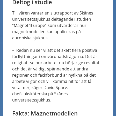
avancerad läkemedelsbehandling i hemmet
Deltog i studie
Till våren väntar en slutrapport av Skånes
Embryo- och dubbeldonationer ska hjälpa fler
universitetssjukhus deltagande i studien
att bli gravida
”Magnet4Europe” som utvärderar hur
magnetmodellen kan appliceras på
Orsaker till artros kartläggs i ny biobank
europiska sjukhus.
– Redan nu ser vi att det skett flera positiva
Genterapi gav goda resultat för patienter
förflyttningar i omvårdnadsfrågorna. Det är
med blödarsjuka
roligt att se hur arbetet nu börjar ge resultat
och det är väldigt spännande att andra
Samband mellan selenbrist och hjärtsvikt
regioner och fackförbund är nyfikna på det
arbete vi gör och vill komma hit för att få
Sepsis – lika vanligt som cancer, lika dödligt
veta mer, säger David Sparv,
som hjärtinfarkt
chefsjuksköterska på Skånes
universitetssjukhus.
Så kan läkarna hitta allvarliga sjukdomar
Fakta: Magnetmodellen
bakom andfåddhet