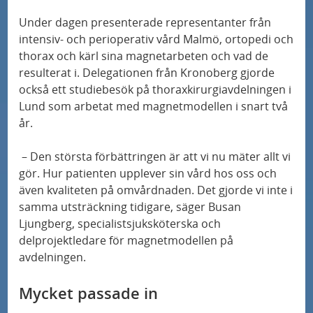
r
å
a
n
a
N
k
Under dagen presenterade representanter från
Ny forskning på Skånes universitetssjukhus
s
e
o
intensiv- och perioperativ vård Malmö, ortopedi och
y
ska sprida ljus över MIS-C
a
p
l
s
thorax och kärl sina magnetarbeten och vad de
h
n
e
l
s
resulterat i. Delegationen från Kronoberg gjorde
3D-mammografi minskar antalet fall av
e
d
c
också ett studiebesök på thoraxkirurgiavdelningen i
h
intervallcancer
t
u
Lund som arbetat med magnetmodellen i snart två
i
ö
år.
e
b
a
g
Ny studie: Alzheimers sjukdom – fyra distinkta
r
i
l
subtyper
s
– Den största förbättringen är att vi nu mäter allt vi
d
i
gör. Hur patienten upplever sin vård hos oss och
p
r
även kvaliteten på omvårdnaden. Det gjorde vi inte i
Mutationer kan minska effekten av
s
e
samma utsträckning tidigare, säger Busan
bröstcancerbehandling
a
t
c
Ljungberg, specialistsjuksköterska och
t
o
i
delprojektledare för magnetmodellen på
3D-mammografi minskar antalet fall av
i
m
avdelningen.
a
intervallcancer
l
r
l
Mycket passade in
l
å
i
Sus Först i Norden med ny metod för