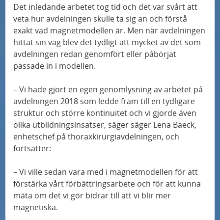
s
d
s
hjärnstimulering
Det inledande arbetet tog tid och det var svårt att
j
e
veta hur avdelningen skulle ta sig an och förstå
e
exakt vad magnetmodellen är. Men när avdelningen
u
n
Musikterapi för de allra minsta på Sus
r
hittat sin väg blev det tydligt att mycket av det som
k
o
a
avdelningen redan genomfört eller påbörjat
v
Minskad risk för återfall i hjärtinfarkt med ny
c
d
passade in i modellen.
undersökningsmetod
å
h
v
– Vi hade gjort en egen genomlysning av arbetet på
r
p
å
Skånes universitetssjukhus blir nationellt
avdelningen 2018 som ledde fram till en tydligare
d
r
r
centrum för avancerad endometrioskirurgi
struktur och större kontinuitet och vi gjorde även
e
o
d
olika utbildningsinsatser, säger säger Lena Baeck,
n
f
enhetschef på thoraxkirurgiavdelningen, och
Digitalt verktyg skapar trygghet för
fortsätter:
i
hjärtsviktspatienter
l
– Vi ville sedan vara med i magnetmodellen för att
Glutenfritt eller snälla bakterier?
o
förstärka vårt förbättringsarbete och för att kunna
m
mäta om det vi gör bidrar till att vi blir mer
Skräddarsydda celler som fixar insulinet
magnetiska.
r