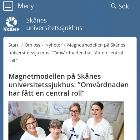
Gå
Meny
Sök
till
meny
sidans
Skånes
innehåll
universitetssjukhus
Start
Om oss
Nyheter
Magnetmodellen på Skånes
universitetssjukhus: ”Omvårdnaden har fått en central
roll"
Magnetmodellen på Skånes
universitetssjukhus: ”Omvårdnaden
har fått en central roll”
U
Kontakta oss
n
U
d
Nationell högspecialiserad vård
n
e