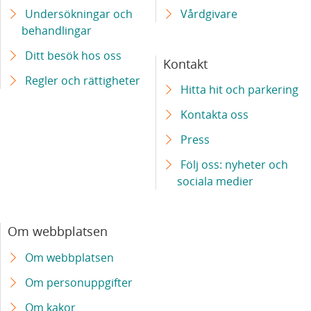
Undersökningar och
Vårdgivare
Ny genterapi kan rädda livet på barn med
behandlingar
svår ärftlig sjukdom
Ditt besök hos oss
Kontakt
Regler och rättigheter
Avancerade läkemedel för behandling av
Hitta hit och parkering
svåra sjukdomar ska utvecklas vid Skånes
Kontakta oss
universitetssjukhus
Press
Ny mottagning för personer som utsatts för
Följ oss: nyheter och
sexuellt övergrepp
sociala medier
Forskare om invasiva streptokocker: Så sprids
den allvarliga sjukdomen
Om webbplatsen
Om webbplatsen
3000 skåningar kallas till unik hjärt-lungstudie
Om personuppgifter
Blodprov minst lika bra som ryggvätskeprov
Om kakor