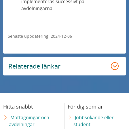
implementeras successivt på
avdelningarna.
Bröstcancervården stärks med
miljondonation från stiftelse
Senaste uppdatering:
2024-12-06
Han är årets yngre kliniska forskare
Genus påverkar smärtupplevelser
Relaterade länkar
Barn med affektanfall genomgår onödiga
undersökningar
Efter byte av operationsmetod – patienterna
kan lämna sjukhuset snabbare
Hitta snabbt
För dig som är
Svår skallskada aktiverar vilande kroppsegna
Mottagningar och
Jobbsökande eller
retrovirus i hjärnan
avdelningar
student