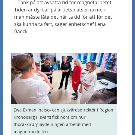
– Tänk på att avsätta tid för magnetarbetet.
ögonsjukdom
Tiden är dyrbar på arbetsplatserna men
man måste låta det här ta tid för att för det
Sveriges första automatiserade steriltekniska
ska kunna ta fart, säger enhetschef Lena
enhet byggs på sjukhusområdet i Malmö
Baeck.
Milstolpe för stamcellsbaserad terapi vid
Parkinson – första patienten transplanterad
Ärftlig blindhet kan botas med ny behandling
Bättre epilepsidiagnostik - med immunsvaret
som ledtråd
Ewa Ekman, hälso- och sjukvårdsdirektör i Region
Uppdrag att diagnosticera patienter med
Kronoberg (i svart) fick höra om hur
smärtsam överrörlighet till Skånes
thoraxkirurgiavdelningen arbetat med
universitetssjukhus
magnetmodellen.