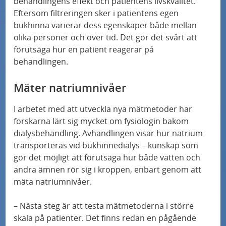
behandlingens effekt och patientens livskvalitet.
s
d
s
hjärnstimulering
Eftersom filtreringen sker i patientens egen
j
e
e
bukhinna varierar dess egenskaper både mellan
u
n
Musikterapi för de allra minsta på Sus
r
olika personer och över tid. Det gör det svårt att
k
o
förutsäga hur en patient reagerar på
a
behandlingen.
v
Minskad risk för återfall i hjärtinfarkt med ny
c
d
undersökningsmetod
å
h
v
Mäter natriumnivåer
r
p
å
Skånes universitetssjukhus blir nationellt
d
I arbetet med att utveckla nya mätmetoder har
r
r
centrum för avancerad endometrioskirurgi
forskarna lärt sig mycket om fysiologin bakom
e
o
d
dialysbehandling. Avhandlingen visar hur natrium
n
f
Digitalt verktyg skapar trygghet för
transporteras vid bukhinnedialys – kunskap som
i
hjärtsviktspatienter
gör det möjligt att förutsäga hur både vatten och
andra ämnen rör sig i kroppen, enbart genom att
l
mäta natriumnivåer.
Glutenfritt eller snälla bakterier?
o
m
– Nästa steg är att testa mätmetoderna i större
Skräddarsydda celler som fixar insulinet
r
skala på patienter. Det finns redan en pågående