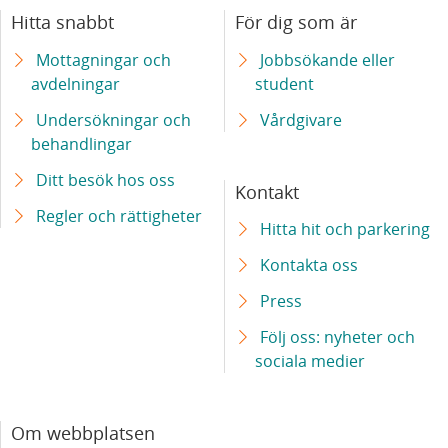
Miljonanslag till Parkinsonforskare på Skånes
Hitta snabbt
För dig som är
universitetssjukhus – hoppas på genombrott
Mottagningar och
Jobbsökande eller
avdelningar
student
Fler och säkrare hjärttransplantationer kan bli
möjliga med ny metod
Undersökningar och
Vårdgivare
behandlingar
Känselnedsättning vid diabetes kan studeras
Ditt besök hos oss
med nya tekniker
Kontakt
Regler och rättigheter
Hitta hit och parkering
Nya Vävnadsbanken skapar fler möjligheter
Kontakta oss
Press
Forskningschefens vision: ”Alla patienter ska
erbjudas att ingå i en studie”
Följ oss: nyheter och
sociala medier
Internationellt samarbete ska stärka
utvecklingen inom ATMP
Om webbplatsen