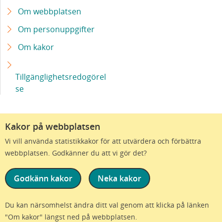
Trots bättre strokevård drabbas tre av tio av
Om webbplatsen
afasi
Om personuppgifter
Om kakor
Studie av ny stamcellsbaserad behandling av
Parkinsons sjukdom får godkännande från
Läkemedelsverket
Tillgänglighetsredogörel
se
“Vi har kunnat göra skillnad för de allra
minsta barnen”
Kakor på webbplatsen
Ny strålteknik anpassas i realtid till tumörens
Vi vill använda statistikkakor för att utvärdera och förbättra
rörelser under behandling
webbplatsen. Godkänner du att vi gör det?
Njurpatienter får bättre livskvalitet med
Godkänn kakor
Neka kakor
bloddialys i hemmet
Vi är en del av Region Skåne
Du kan närsomhelst ändra ditt val genom att klicka på länken
"Om kakor" längst ned på webbplatsen.
Cancerpatienter friskare med avancerad