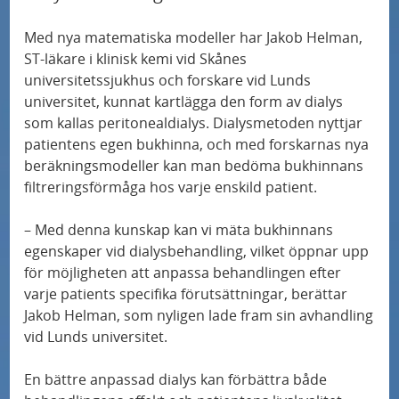
r
å
a
n
a
N
k
Ny forskning på Skånes universitetssjukhus
s
e
Med nya matematiska modeller har Jakob Helman,
o
y
ska sprida ljus över MIS-C
a
p
ST‑läkare i klinisk kemi vid Skånes
l
s
h
universitetssjukhus och forskare vid Lunds
n
e
l
s
universitet, kunnat kartlägga den form av dialys
3D-mammografi minskar antalet fall av
e
d
c
h
som kallas peritonealdialys. Dialysmetoden nyttjar
intervallcancer
t
u
i
ö
patientens egen bukhinna, och med forskarnas nya
e
b
a
beräkningsmodeller kan man bedöma bukhinnans
g
Ny studie: Alzheimers sjukdom – fyra distinkta
r
filtreringsförmåga hos varje enskild patient.
i
l
subtyper
s
d
i
p
– Med denna kunskap kan vi mäta bukhinnans
r
Mutationer kan minska effekten av
s
e
egenskaper vid dialysbehandling, vilket öppnar upp
bröstcancerbehandling
a
t
för möjligheten att anpassa behandlingen efter
c
varje patients specifika förutsättningar, berättar
t
o
i
Jakob Helman, som nyligen lade fram sin avhandling
3D-mammografi minskar antalet fall av
i
m
a
vid Lunds universitet.
intervallcancer
l
r
l
l
å
En bättre anpassad dialys kan förbättra både
i
Sus Först i Norden med ny metod för