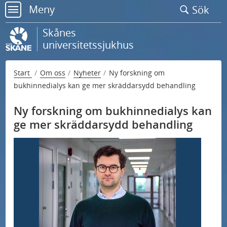
Gå
Meny
Sök
till
meny
sidans
Skånes
innehåll
universitetssjukhus
Start
Om oss
Nyheter
Ny forskning om
bukhinnedialys kan ge mer skräddarsydd behandling
Ny forskning om bukhinnedialys kan
ge mer skräddarsydd behandling
U
Kontakta oss
n
U
d
Nationell högspecialiserad vård
n
e