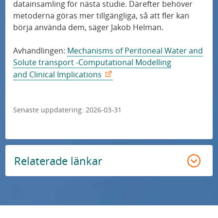
datainsamling för nästa studie. Därefter behöver
å
Allergier hos personer med typ 1-diabetes
metoderna göras mer tillgängliga, så att fler kan
d
spåras med världsledande utredningar
börja använda dem, säger Jakob Helman.
e
n
Avhandlingen:
Mechanisms of Peritoneal Water and
Personanpassad behandling av typ 2-diabetes
Solute transport -Computational Modelling
testas i unik studie
and Clinical Implications
"Jag trodde att det var för bra för att vara
sant"
Senaste uppdatering:
2026-03-31
Samband mellan nedsatt kognitiv förmåga
och försämrad prognos vid hjärtsvikt
Relaterade länkar
Nytt blodprov upptäcker Alzheimers sjukdom
lika exakt som dyra och komplicerade
metoder