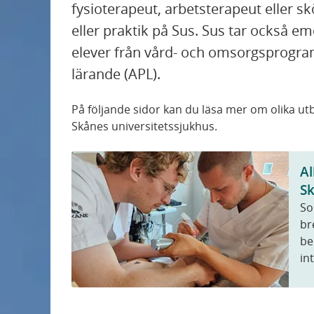
fysioterapeut, arbetsterapeut eller s
ST-tjänstgöring
eller praktik på Sus. Sus tar också e
elever från vård- och omsorgsprogra
Timanställning
lärande (APL).
Anställningar
På följande sidor kan du läsa mer om olika ut
Skånes universitetssjukhus.
Sök jobb på Skånes universitetssjukhus
Al
Bastjänstgöring (BT) på Sus från och med 2027
Sk
So
br
be
in