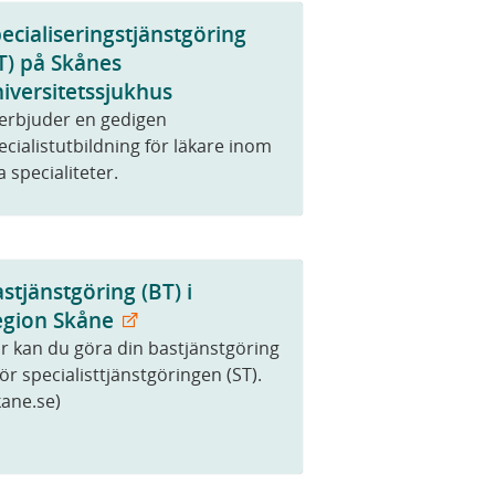
ecialiseringstjänstgöring
T) på Skånes
iversitetssjukhus
 erbjuder en gedigen
ecialistutbildning för läkare inom
la specialiteter.
stjänstgöring (BT) i
egion Skåne
r kan du göra din bastjänstgöring
för specialisttjänstgöringen (ST).
kane.se)