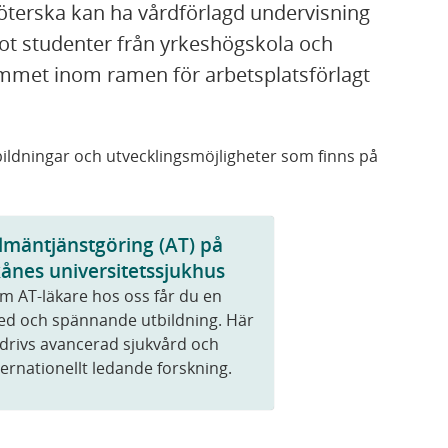
köterska kan ha vårdförlagd undervisning
mot studenter från yrkeshögskola och
mmet inom ramen för arbetsplatsförlagt
bildningar och utvecklingsmöjligheter som finns på
lmäntjänstgöring (AT) på
ånes universitetssjukhus
m AT-läkare hos oss får du en
ed och spännande utbildning. Här
drivs avancerad sjukvård och
ternationellt ledande forskning.