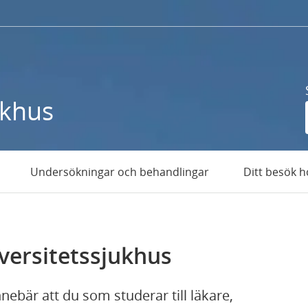
ukhus
Undersökningar och behandlingar
Ditt besök h
versitetssjukhus
nnebär att du som studerar till läkare,