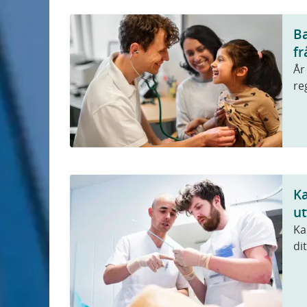
Ba
f
År
re
Ka
ut
Ka
di