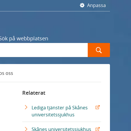
Anpassa
Sök på webbplatsen
Sök
os oss
U
Relaterat
n
d
Lediga tjänster på Skånes
e
universitetssjukhus
r
m
Skånes universitetssjukhus
e