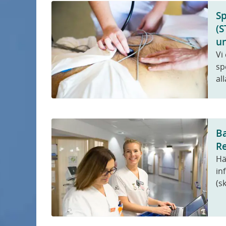
Sp
(S
un
Vi
sp
al
Ba
R
Hä
in
(s