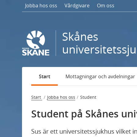
Gå
Jobba hos oss
Vårdgivare
Om oss
till
sidans
innehåll
Skånes
universitetssj
Start
Mottagningar och avdelningar
Att jobba på Skånes universitetssjukhus
Karriär- och utvecklingsmöjligheter
Start
Jobba hos oss
Student
Student på Skånes uni
Resursteamet
Student
Sus är ett universitetssjukhus vilket i