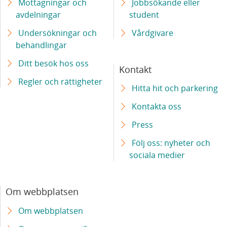
Mottagningar och
Jobbsökande eller
s
avdelningar
student
s
Undersökningar och
Vårdgivare
j
behandlingar
u
Ditt besök hos oss
k
Kontakt
h
Regler och rättigheter
Hitta hit och parkering
u
Kontakta oss
s
Press
Följ oss: nyheter och
sociala medier
Om webbplatsen
Om webbplatsen