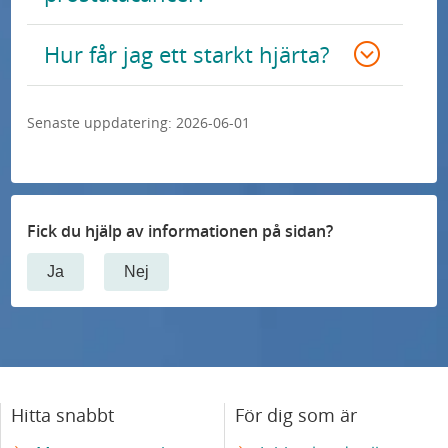
å
n
Hur får jag ett starkt hjärta?
e
s
Senaste uppdatering:
2026-06-01
u
n
i
v
Fick du hjälp av informationen på sidan?
e
r
Ja
Nej
s
i
t
e
Hitta snabbt
För dig som är
t