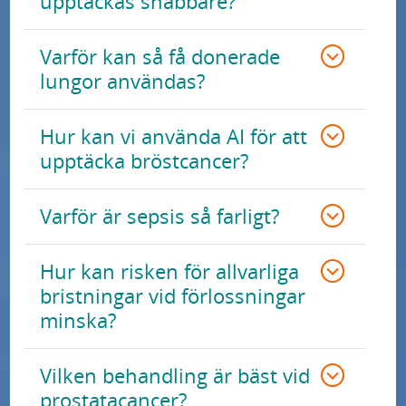
upptäckas snabbare?
o
r
Varför kan så få donerade
s
lungor användas?
k
n
Hur kan vi använda AI för att
i
upptäcka bröstcancer?
n
g
Varför är sepsis så farligt?
e
n
Hur kan risken för allvarliga
v
bristningar vid förlossningar
i
minska?
d
S
Vilken behandling är bäst vid
k
prostatacancer?