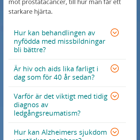
mot prostatacancer, till hur man får ett
Stöd forskningen vid Sus
starkare hjärta.
U
Forskningen vid Skånes universitetssjukhus
n
Hur kan behandlingen av
d
nyfödda med missbildningar
Möt våra experter – forskare svarar på frågor
e
bli bättre?
r
Vill du delta i forskning?
m
Är hiv och aids lika farligt i
e
dag som för 40 år sedan?
n
y
Varför är det viktigt med tidig
f
diagnos av
ledgångsreumatism?
ö
r
Hur kan Alzheimers sjukdom
F