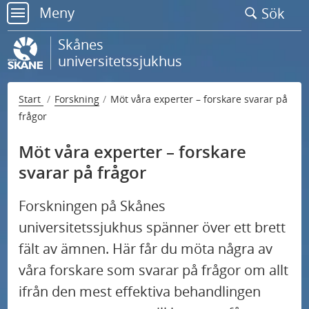
Gå
Meny
Sök
till
meny
sidans
Skånes
innehåll
universitetssjukhus
Start
Forskning
Möt våra experter – forskare svarar på
frågor
Möt våra experter – forskare
svarar på frågor
Forskningen på Skånes
universitetssjukhus spänner över ett brett
fält av ämnen. Här får du möta några av
våra forskare som svarar på frågor om allt
Rådgivning, stöd och samarbeten för forskare
ifrån den mest effektiva behandlingen