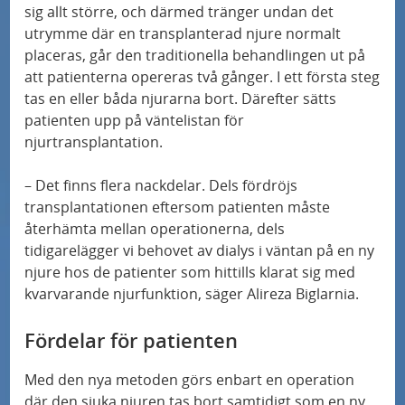
s
d
s
hjärnstimulering
sig allt större, och därmed tränger undan det
j
utrymme där en transplanterad njure normalt
e
e
placeras, går den traditionella behandlingen ut på
u
n
Musikterapi för de allra minsta på Sus
r
att patienterna opereras två gånger. I ett första steg
k
o
a
tas en eller båda njurarna bort. Därefter sätts
v
Minskad risk för återfall i hjärtinfarkt med ny
c
d
patienten upp på väntelistan för
undersökningsmetod
å
njurtransplantation.
h
v
r
p
å
Skånes universitetssjukhus blir nationellt
– Det finns flera nackdelar. Dels fördröjs
d
r
r
centrum för avancerad endometrioskirurgi
transplantationen eftersom patienten måste
e
o
d
återhämta mellan operationerna, dels
n
tidigarelägger vi behovet av dialys i väntan på en ny
f
Digitalt verktyg skapar trygghet för
njure hos de patienter som hittills klarat sig med
i
hjärtsviktspatienter
kvarvarande njurfunktion, säger Alireza Biglarnia.
l
Glutenfritt eller snälla bakterier?
o
Fördelar för patienten
m
Med den nya metoden görs enbart en operation
Skräddarsydda celler som fixar insulinet
r
där den sjuka njuren tas bort samtidigt som en ny