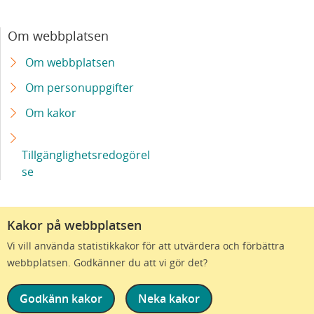
ögonsjukdom
Om webbplatsen
Sveriges första automatiserade steriltekniska
Om webbplatsen
enhet byggs på sjukhusområdet i Malmö
Om personuppgifter
Milstolpe för stamcellsbaserad terapi vid
Om kakor
Parkinson – första patienten transplanterad
Tillgänglighetsredogörel
Ärftlig blindhet kan botas med ny behandling
se
Bättre epilepsidiagnostik - med immunsvaret
som ledtråd
Kakor på webbplatsen
Vi vill använda statistikkakor för att utvärdera och förbättra
Uppdrag att diagnosticera patienter med
webbplatsen. Godkänner du att vi gör det?
smärtsam överrörlighet till Skånes
universitetssjukhus
Godkänn kakor
Neka kakor