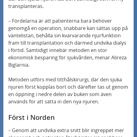
å
transplanteras.
Allergier hos personer med typ 1-diabetes
d
spåras med världsledande utredningar
– Fördelarna är att patienterna bara behöver
e
genomgå en operation, snabbare kan sättas upp på
n
Personanpassad behandling av typ 2-diabetes
väntelistan, behålla sin kvarvarande njurfunktion
testas i unik studie
fram till transplantation och därmed undvika dialys
i förtid. Samtidigt innebär metoden en stor
ekonomisk besparing för sjukvården, menar Alireza
"Jag trodde att det var för bra för att vara
Biglarnia.
sant"
Metoden utförs med titthålskirurgi, där den sjuka
Samband mellan nedsatt kognitiv förmåga
njuren först kopplas bort och därefter tas ut genom
och försämrad prognos vid hjärtsvikt
en öppning i nedre delen av buken som även
används för att sätta in den nya njuren.
Nytt blodprov upptäcker Alzheimers sjukdom
lika exakt som dyra och komplicerade
Först i Norden
metoder
– Genom att undvika extra snitt blir ingreppet mer