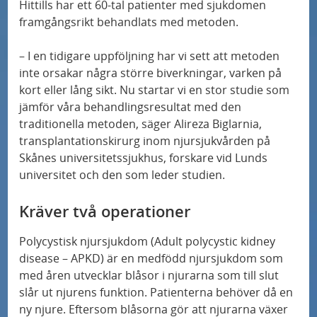
r
å
a
Hittills har ett 60-tal patienter med sjukdomen
n
a
N
framgångsrikt behandlats med metoden.
k
Ny forskning på Skånes universitetssjukhus
s
e
o
y
ska sprida ljus över MIS-C
a
p
l
s
– I en tidigare uppföljning har vi sett att metoden
h
n
e
l
inte orsakar några större biverkningar, varken på
s
3D-mammografi minskar antalet fall av
e
d
c
kort eller lång sikt. Nu startar vi en stor studie som
h
intervallcancer
t
jämför våra behandlingsresultat med den
u
i
ö
traditionella metoden, säger Alireza Biglarnia,
e
b
a
g
Ny studie: Alzheimers sjukdom – fyra distinkta
transplantationskirurg inom njursjukvården på
r
i
l
subtyper
s
Skånes universitetssjukhus, forskare vid Lunds
d
i
universitet och den som leder studien.
p
r
Mutationer kan minska effekten av
s
e
Kräver två operationer
bröstcancerbehandling
a
t
c
t
o
i
Polycystisk njursjukdom (Adult polycystic kidney
3D-mammografi minskar antalet fall av
i
disease – APKD) är en medfödd njursjukdom som
m
a
intervallcancer
med åren utvecklar blåsor i njurarna som till slut
l
r
l
slår ut njurens funktion. Patienterna behöver då en
l
å
i
Sus Först i Norden med ny metod för
ny njure. Eftersom blåsorna gör att njurarna växer