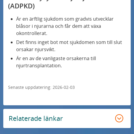
Trots bättre strokevård drabbas tre av tio av
(ADPKD)
afasi
Är en ärftlig sjukdom som gradvis utvecklar
blåsor i njurarna och får dem att växa
Studie av ny stamcellsbaserad behandling av
okontrollerat.
Parkinsons sjukdom får godkännande från
Det finns inget bot mot sjukdomen som till slut
Läkemedelsverket
orsakar njursvikt.
Är en av de vanligaste orsakerna till
“Vi har kunnat göra skillnad för de allra
njurtransplantation.
minsta barnen”
Ny strålteknik anpassas i realtid till tumörens
Senaste uppdatering:
2026-02-03
rörelser under behandling
Njurpatienter får bättre livskvalitet med
bloddialys i hemmet
Relaterade länkar
Cancerpatienter friskare med avancerad