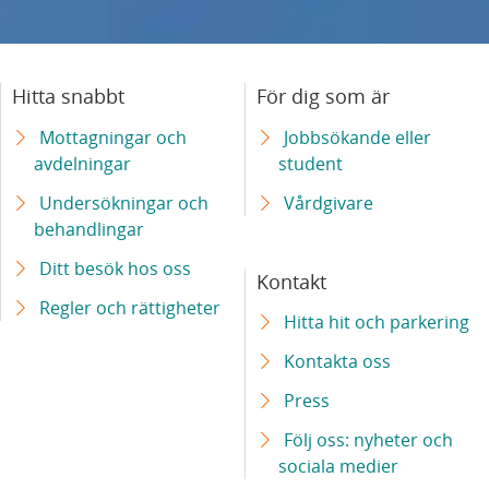
cellbehandling
Skånes universitetssjukhus får nationella
Hitta snabbt
För dig som är
högspecialiserade uppdrag inom behandling
av cancer
Mottagningar och
Jobbsökande eller
avdelningar
student
Laserkirurgi i magnetkamera – ny hjälp för
Undersökningar och
Vårdgivare
patienter med hjärntumör
behandlingar
Ditt besök hos oss
Ny mottagning gör att fler patienter med
Kontakt
systemisk skleros kan utredas
Regler och rättigheter
Hitta hit och parkering
Kontakta oss
Barn med leukemi ska få tillgång till likvärdig
behandling – europeiskt projekt samordnas
Press
av Skånes universitetssjukhus
Följ oss: nyheter och
sociala medier
Ny teknik ger säkrare diagnostik av