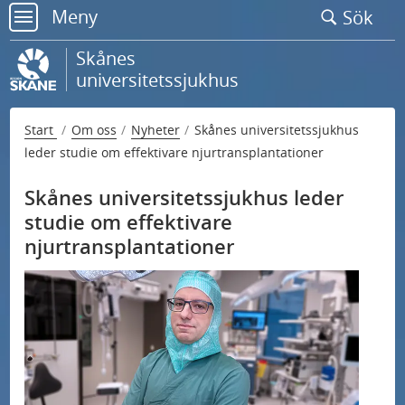
Gå
Meny
Sök
till
meny
sidans
Skånes
innehåll
universitetssjukhus
Start
Om oss
Nyheter
Skånes universitetssjukhus
leder studie om effektivare njurtransplantationer
Skånes universitetssjukhus leder
studie om effektivare
njurtransplantationer
U
Kontakta oss
n
U
d
Nationell högspecialiserad vård
n
e