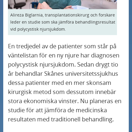
U
d
r
Våra specialistområden och profilområden
n
e
m
Alireza Biglarnia, transplantationskirurg och forskare
U
d
r
e
Så kan du bidra till sjukvården
leder en studie som ska jämföra behandlingsresultat
n
e
m
vid polycystisk njursjukdom.
n
U
d
r
e
Nyheter
y
n
e
m
En tredjedel av de patienter som står på
n
f
d
r
e
väntelistan för en ny njure har diagnosen
Blödarsjuka behandlas med genterapi på
y
ö
e
Skånes universitetssjukhus
m
n
polycystisk njursjukdom. Sedan drygt tio
f
r
r
e
y
ö
år behandlar Skånes universitetssjukhus
K
Ämnet S1P i blodet tecken på högt blodtryck
m
n
f
r
dessa patienter med en mer skonsam
o
e
y
ö
N
kirurgisk metod som dessutom innebär
n
Ny studie: enkelt diagnostiskt verktyg
n
f
r
a
stora ekonomiska vinster. Nu planeras en
t
förutsäger risken för alzheimer på individnivå
y
ö
V
t
a
studie för att jämföra de medicinska
f
r
å
i
k
Ny studie kan leda till bättre vård av patienter
resultaten med traditionell behandling.
ö
S
r
med benigna binjuretumörer
o
t