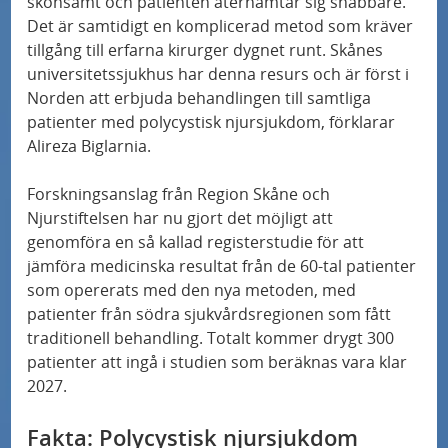
skonsamt och patienten återhämtar sig snabbare.
Miljonanslag till Parkinsonforskare på Skånes
Det är samtidigt en komplicerad metod som kräver
universitetssjukhus – hoppas på genombrott
tillgång till erfarna kirurger dygnet runt. Skånes
universitetssjukhus har denna resurs och är först i
Fler och säkrare hjärttransplantationer kan bli
Norden att erbjuda behandlingen till samtliga
möjliga med ny metod
patienter med polycystisk njursjukdom, förklarar
Alireza Biglarnia.
Känselnedsättning vid diabetes kan studeras
med nya tekniker
Forskningsanslag från Region Skåne och
Njurstiftelsen har nu gjort det möjligt att
genomföra en så kallad registerstudie för att
Nya Vävnadsbanken skapar fler möjligheter
jämföra medicinska resultat från de 60-tal patienter
som opererats med den nya metoden, med
Forskningschefens vision: ”Alla patienter ska
patienter från södra sjukvårdsregionen som fått
erbjudas att ingå i en studie”
traditionell behandling. Totalt kommer drygt 300
patienter att ingå i studien som beräknas vara klar
Internationellt samarbete ska stärka
2027.
utvecklingen inom ATMP
Fakta: Polycystisk njursjukdom