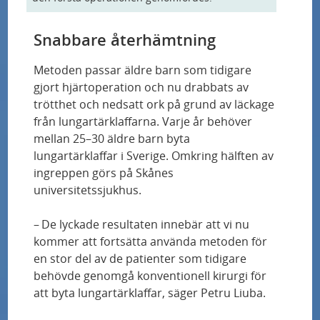
Miljonanslag till Parkinsonforskare på Skånes
universitetssjukhus – hoppas på genombrott
Snabbare återhämtning
Fler och säkrare hjärttransplantationer kan bli
Metoden passar äldre barn som tidigare
möjliga med ny metod
gjort hjärtoperation och nu drabbats av
trötthet och nedsatt ork på grund av läckage
Känselnedsättning vid diabetes kan studeras
från lungartärklaffarna. Varje år behöver
med nya tekniker
mellan 25–30 äldre barn byta
lungartärklaffar i Sverige. Omkring hälften av
ingreppen görs på Skånes
Nya Vävnadsbanken skapar fler möjligheter
universitetssjukhus.
Forskningschefens vision: ”Alla patienter ska
– De lyckade resultaten innebär att vi nu
erbjudas att ingå i en studie”
kommer att fortsätta använda metoden för
en stor del av de patienter som tidigare
Internationellt samarbete ska stärka
behövde genomgå konventionell kirurgi för
utvecklingen inom ATMP
att byta lungartärklaffar, säger Petru Liuba.