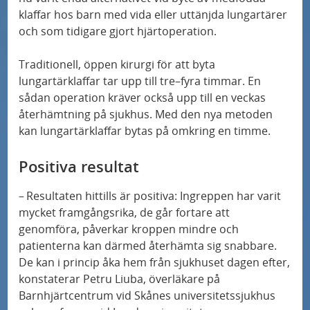
r
å
a
n
a
klaffar hos barn med vida eller uttänjda lungartärer
N
k
Ny forskning på Skånes universitetssjukhus
s
e
o
och som tidigare gjort hjärtoperation.
y
ska sprida ljus över MIS-C
a
p
l
s
h
n
Traditionell, öppen kirurgi för att byta
e
l
s
3D-mammografi minskar antalet fall av
lungartärklaffar tar upp till tre–fyra timmar. En
e
d
c
h
intervallcancer
sådan operation kräver också upp till en veckas
t
u
i
ö
återhämtning på sjukhus. Med den nya metoden
e
b
a
kan lungartärklaffar bytas på omkring en timme.
g
Ny studie: Alzheimers sjukdom – fyra distinkta
r
i
l
subtyper
s
Positiva resultat
d
i
p
r
Mutationer kan minska effekten av
s
e
– Resultaten hittills är positiva: Ingreppen har varit
bröstcancerbehandling
a
t
mycket framgångsrika, de går fortare att
c
genomföra, påverkar kroppen mindre och
t
o
i
3D-mammografi minskar antalet fall av
patienterna kan därmed återhämta sig snabbare.
i
m
a
intervallcancer
De kan i princip åka hem från sjukhuset dagen efter,
l
r
l
konstaterar Petru Liuba, överläkare på
l
å
Barnhjärtcentrum vid Skånes universitetssjukhus
i
Sus Först i Norden med ny metod för