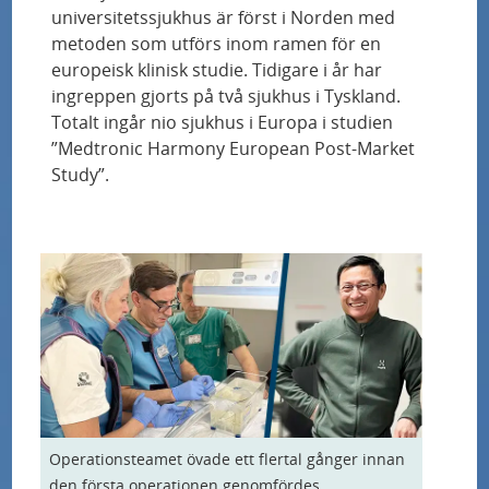
å
universitetssjukhus är först i Norden med
Allergier hos personer med typ 1-diabetes
d
metoden som utförs inom ramen för en
spåras med världsledande utredningar
europeisk klinisk studie. Tidigare i år har
e
ingreppen gjorts på två sjukhus i Tyskland.
n
Personanpassad behandling av typ 2-diabetes
Totalt ingår nio sjukhus i Europa i studien
testas i unik studie
”Medtronic Harmony European Post-Market
Study”.
"Jag trodde att det var för bra för att vara
sant"
Samband mellan nedsatt kognitiv förmåga
och försämrad prognos vid hjärtsvikt
Nytt blodprov upptäcker Alzheimers sjukdom
lika exakt som dyra och komplicerade
metoder
Operationsteamet övade ett flertal gånger innan
den första operationen genomfördes.