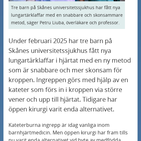
U
d
r
Våra specialistområden och profilområden
Tre barn på Skånes universitetssjukhus har fått nya
n
e
m
lungartärklaffar med en snabbare och skonsammare
U
d
r
e
metod, säger Petru Liuba, överläkare och professor.
Så kan du bidra till sjukvården
n
e
m
n
U
d
r
e
Under februari 2025 har tre barn på
Nyheter
y
n
e
m
n
Skånes universitetssjukhus fått nya
f
d
r
e
Blödarsjuka behandlas med genterapi på
y
lungartärklaffar i hjärtat med en ny metod
ö
e
Skånes universitetssjukhus
m
n
f
som är snabbare och mer skonsam för
r
r
e
y
ö
K
kroppen. Ingreppen görs med hjälp av en
Ämnet S1P i blodet tecken på högt blodtryck
m
n
f
r
o
kateter som förs in i kroppen via större
e
y
ö
N
n
vener och upp till hjärtat. Tidigare har
Ny studie: enkelt diagnostiskt verktyg
n
f
r
a
t
öppen kirurgi varit enda alternativet.
förutsäger risken för alzheimer på individnivå
y
ö
V
t
a
f
r
å
Kateterburna ingrepp är idag vanliga inom
i
k
Ny studie kan leda till bättre vård av patienter
ö
S
barnhjärtmedicin. Men öppen kirurgi har fram tills
r
med benigna binjuretumörer
o
t
nu varit enda alternativet vid byte av medfödda