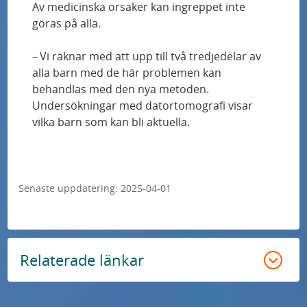
Av medicinska orsaker kan ingreppet inte
Trots bättre strokevård drabbas tre av tio av
göras på alla.
afasi
– Vi räknar med att upp till två tredjedelar av
Studie av ny stamcellsbaserad behandling av
alla barn med de här problemen kan
Parkinsons sjukdom får godkännande från
behandlas med den nya metoden.
Läkemedelsverket
Undersökningar med datortomografi visar
vilka barn som kan bli aktuella.
“Vi har kunnat göra skillnad för de allra
minsta barnen”
Senaste uppdatering:
2025-04-01
Ny strålteknik anpassas i realtid till tumörens
rörelser under behandling
Njurpatienter får bättre livskvalitet med
Relaterade länkar
bloddialys i hemmet
Cancerpatienter friskare med avancerad