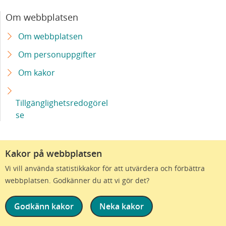
ögonsjukdom
Om webbplatsen
Om webbplatsen
Sveriges första automatiserade steriltekniska
enhet byggs på sjukhusområdet i Malmö
Om personuppgifter
Om kakor
Milstolpe för stamcellsbaserad terapi vid
Parkinson – första patienten transplanterad
Tillgänglighetsredogörel
se
Ärftlig blindhet kan botas med ny behandling
Bättre epilepsidiagnostik - med immunsvaret
Kakor på webbplatsen
som ledtråd
Vi vill använda statistikkakor för att utvärdera och förbättra
webbplatsen. Godkänner du att vi gör det?
Uppdrag att diagnosticera patienter med
smärtsam överrörlighet till Skånes
Godkänn kakor
Neka kakor
universitetssjukhus