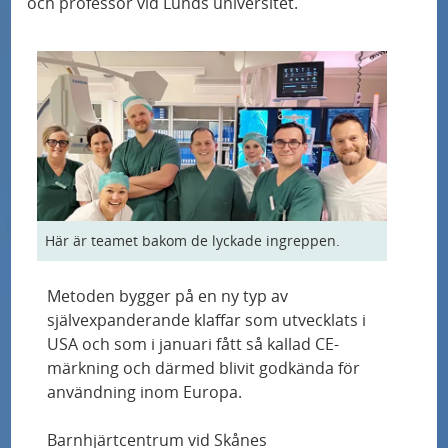
och professor vid Lunds universitet.
s
d
s
hjärnstimulering
j
e
e
u
n
Musikterapi för de allra minsta på Sus
r
k
o
a
v
Minskad risk för återfall i hjärtinfarkt med ny
c
d
undersökningsmetod
å
h
v
r
p
å
Skånes universitetssjukhus blir nationellt
d
r
r
centrum för avancerad endometrioskirurgi
Här är teamet bakom de lyckade ingreppen.
e
o
d
n
f
Digitalt verktyg skapar trygghet för
Metoden bygger på en ny typ av
i
hjärtsviktspatienter
självexpanderande klaffar som utvecklats i
l
USA och som i januari fått så kallad CE-
Glutenfritt eller snälla bakterier?
o
märkning och därmed blivit godkända för
användning inom Europa.
m
Skräddarsydda celler som fixar insulinet
r
Barnhjärtcentrum vid Skånes