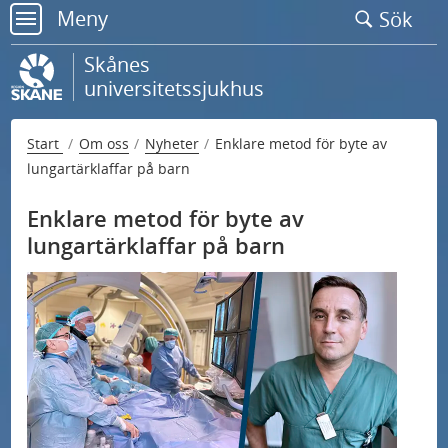
Gå
Meny
Sök
till
meny
sidans
Skånes
innehåll
universitetssjukhus
Start
Om oss
Nyheter
Enklare metod för byte av
lungartärklaffar på barn
Enklare metod för byte av
lungartärklaffar på barn
U
Kontakta oss
n
U
d
Nationell högspecialiserad vård
n
e