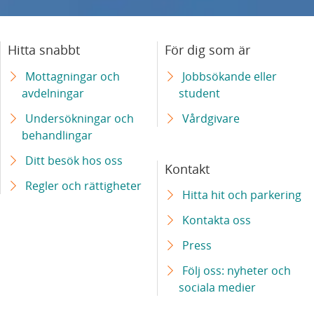
cellbehandling
Hitta snabbt
För dig som är
Skånes universitetssjukhus får nationella
högspecialiserade uppdrag inom behandling
Mottagningar och
Jobbsökande eller
av cancer
avdelningar
student
Undersökningar och
Vårdgivare
Laserkirurgi i magnetkamera – ny hjälp för
behandlingar
patienter med hjärntumör
Ditt besök hos oss
Kontakt
Ny mottagning gör att fler patienter med
Regler och rättigheter
Hitta hit och parkering
systemisk skleros kan utredas
Kontakta oss
Barn med leukemi ska få tillgång till likvärdig
Press
behandling – europeiskt projekt samordnas
av Skånes universitetssjukhus
Följ oss: nyheter och
sociala medier
Ny teknik ger säkrare diagnostik av