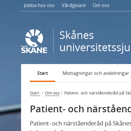
Gå
Jobba hos oss
Vårdgivare
Om oss
till
sidans
innehåll
Skånes
universitetssj
Start
Mottagningar och avdelningar
Start
Om oss
Patient- och närståenderåd på Sk
Patient- och närståen
Patient- och närståenderåd på Skånes