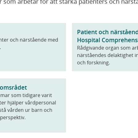
 som arbetar för att stärka patienters och närs
Patient och närståen
Hospital Comprehens
nter och närstående med
.
Rådgivande organ som arbe
närståendes delaktighet 
och forskning.
omsrådet
ar som tidigare varit
ter hjälper vårdpersonal
rstå vården ur barn och
perspektiv.