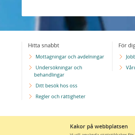
Patient- och närståenderåd (PNR)
Patient och närståenderåd inom Skåne Univer
Ungdomsrådet på Skånes universitetssjukhus
Hitta snabbt
För di
Mottagningar och avdelningar
Job
Undersökningar och
Vår
behandlingar
Ditt besök hos oss
Regler och rättigheter
Kakor på webbplatsen
Vi är en del av Region Skåne
Vi vill använda statistikkakor f