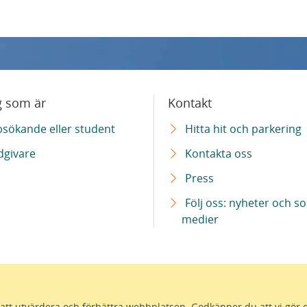
sity Hospital Comprehensive Cancer Centre (SUHCCC)
g som är
Kontakt
bsökande eller student
Hitta hit och parkering
dgivare
Kontakta oss
Press
Följ oss: nyheter och so
medier
ör att utvärdera och förbättra webbplatsen. Godkänner du att vi gör 