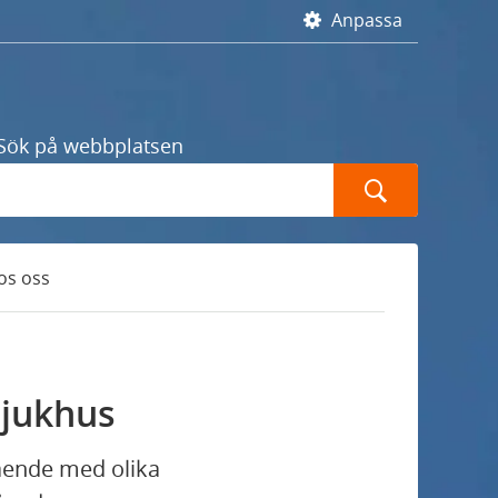
Anpassa
Sök på webbplatsen
Sök
os oss
sjukhus
tående med olika