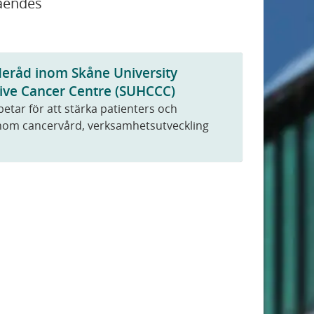
tåendes
deråd inom Skåne University
ive Cancer Centre (SUHCCC)
tar för att stärka patienters och
inom cancervård, verksamhetsutveckling