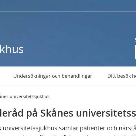
ukhus
Undersökningar och behandlingar
Ditt besök h
ånes universitetssjukhus
deråd på Skånes universitets
 universitetssjukhus samlar patienter och närs