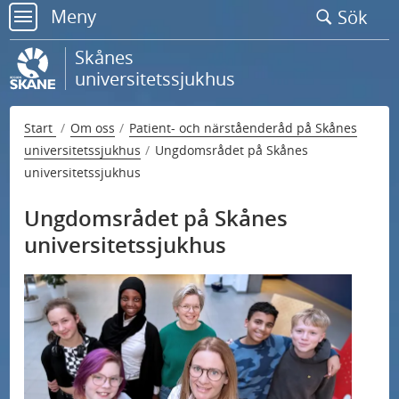
Gå
Meny
Sök
till
meny
sidans
Skånes
innehåll
universitetssjukhus
Start
Om oss
Patient- och närståenderåd på Skånes
universitetssjukhus
Ungdomsrådet på Skånes
universitetssjukhus
Ungdomsrådet på Skånes
universitetssjukhus
U
Kontakta oss
n
U
d
Nationell högspecialiserad vård
n
e