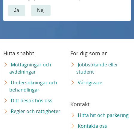
s
i
d
ä
s
j
e
Ja
Nej
e
r
e
u
n
n
k
r
k
t
o
e
a
v
-
c
t
d
å
o
h
S
v
Hitta snabbt
För dig som är
r
c
p
k
å
d
Mottagningar och
Jobbsökande eller
h
r
å
r
avdelningar
student
e
n
o
n
d
n
Undersökningar och
Vårdgivare
ä
f
e
behandlingar
r
i
s
Ditt besök hos oss
s
l
u
Kontakt
t
o
n
Regler och rättigheter
Hitta hit och parkering
å
m
i
Kontakta oss
e
r
v