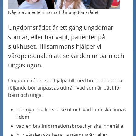
U
d
r
Våra specialistområden och profilområden
n
e
m
Några av medlemmarna från ungdomsrådet.
U
d
r
e
Så kan du bidra till sjukvården
Ungdomsrådet är ett gäng ungdomar
n
e
m
n
U
som är, eller har varit, patienter på
d
r
e
Nyheter
y
n
e
sjukhuset. Tillsammans hjälper vi
m
n
f
d
r
vårdpersonalen att se vården ur barn och
e
Miljöarbete
y
ö
e
m
ungas ögon.
n
f
r
r
e
Om sjukhuset
y
ö
K
Ungdomsrådet kan hjälpa till med hur bland annat
m
n
f
r
o
följande bör anpassas utifrån vad som är bäst för
e
Patientsäkerhet
y
ö
N
n
barn och unga:
n
f
r
a
t
Press
y
ö
hur nya lokaler ska se ut och vad som ska finnas
V
t
a
i dem
f
r
å
U
i
k
Varumärket Skånes universitetssjukhus
vad en bra informationsbroschyr ska innehålla
ö
S
r
n
o
t
hur vården ska berätta något svårt eller