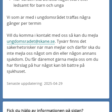
r
å
U
a
d
n
a
Patient- och närståenderåd på Skånes
ledsamt för barn och unga
N
k
n
s
e
e
universitetssjukhus
o
y
a
d
p
r
Vi som är med i ungdomsrådet träffas några
l
s
h
n
gånger per termin
e
e
Patient- och närståenderåd (PNR)
m
l
s
e
d
r
c
e
h
Vill du komma i kontakt med oss så kan du mejla
t
u
Patient och närståenderåd inom Skåne
m
i
n
ö
ungdomsradet@skane.se
. Tyvärr finns det
e
University Hospital Comprehensive Cancer
b
e
a
y
säkerhetsrisker när man mejlar och därför ska du
g
Centre (SUHCCC)
r
i
inte mejla oss något om din eller någon annans
n
l
f
s
sjukdom. Du får däremot gärna mejla oss om du
d
y
i
ö
p
Ungdomsrådet på Skånes universitetssjukhus
har förslag på hur något kan bli bättre på
r
f
s
r
e
sjukhuset.
a
ö
t
V
c
t
r
Senaste uppdatering:
2025-04-29
o
a
i
i
P
m
r
a
l
a
r
u
l
l
t
å
m
i
Fick du hjälp av informationen på sidan?