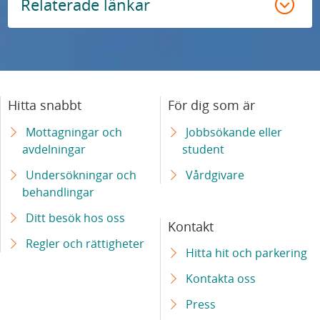
Relaterade länkar
cellbehandling
Skånes universitetssjukhus får nationella
högspecialiserade uppdrag inom behandling
av cancer
Hitta snabbt
För dig som är
Laserkirurgi i magnetkamera – ny hjälp för
Mottagningar och
Jobbsökande eller
patienter med hjärntumör
avdelningar
student
Undersökningar och
Vårdgivare
Ny mottagning gör att fler patienter med
behandlingar
systemisk skleros kan utredas
Ditt besök hos oss
Kontakt
Barn med leukemi ska få tillgång till likvärdig
Regler och rättigheter
Hitta hit och parkering
behandling – europeiskt projekt samordnas
av Skånes universitetssjukhus
Kontakta oss
Press
Ny teknik ger säkrare diagnostik av