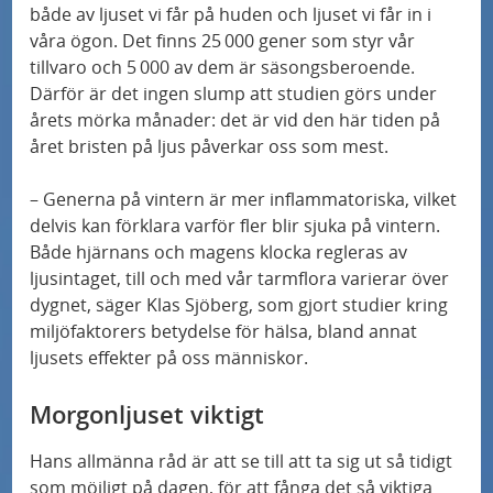
å
både av ljuset vi får på huden och ljuset vi får in i
Allergier hos personer med typ 1-diabetes
våra ögon. Det finns 25 000 gener som styr vår
d
spåras med världsledande utredningar
tillvaro och 5 000 av dem är säsongsberoende.
e
Därför är det ingen slump att studien görs under
n
Personanpassad behandling av typ 2-diabetes
årets mörka månader: det är vid den här tiden på
testas i unik studie
året bristen på ljus påverkar oss som mest.
– Generna på vintern är mer inflammatoriska, vilket
"Jag trodde att det var för bra för att vara
delvis kan förklara varför fler blir sjuka på vintern.
sant"
Både hjärnans och magens klocka regleras av
ljusintaget, till och med vår tarmflora varierar över
Samband mellan nedsatt kognitiv förmåga
dygnet, säger Klas Sjöberg, som gjort studier kring
och försämrad prognos vid hjärtsvikt
miljöfaktorers betydelse för hälsa, bland annat
ljusets effekter på oss människor.
Nytt blodprov upptäcker Alzheimers sjukdom
Morgonljuset viktigt
lika exakt som dyra och komplicerade
metoder
Hans allmänna råd är att se till att ta sig ut så tidigt
som möjligt på dagen, för att fånga det så viktiga