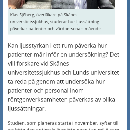
U
d
r
Våra specialistområden och profilområden
n
e
m
Klas Sjöberg, överläkare på Skånes
U
d
r
e
Så kan du bidra till sjukvården
universitetssjukhus, studerar hur ljussättning
n
e
m
påverkar patienter och vårdpersonals mående.
n
U
d
r
e
Nyheter
y
n
e
m
Kan ljusstyrkan i ett rum påverka hur
n
f
d
r
e
patienter mår inför en undersökning? Det
Blödarsjuka behandlas med genterapi på
y
ö
e
Skånes universitetssjukhus
m
n
vill forskare vid Skånes
f
r
r
e
y
ö
universitetssjukhus och Lunds universitet
K
Ämnet S1P i blodet tecken på högt blodtryck
m
n
f
r
ta reda på genom att undersöka hur
o
e
y
ö
N
patienter och personal inom
n
Ny studie: enkelt diagnostiskt verktyg
n
f
r
a
röntgenverksamheten påverkas av olika
t
förutsäger risken för alzheimer på individnivå
y
ö
V
t
a
ljussättningar.
f
r
å
i
k
Ny studie kan leda till bättre vård av patienter
ö
S
r
Studien, som planeras starta i november, syftar till
med benigna binjuretumörer
o
t
att hitta den optimala ljussättningen i en miljö som