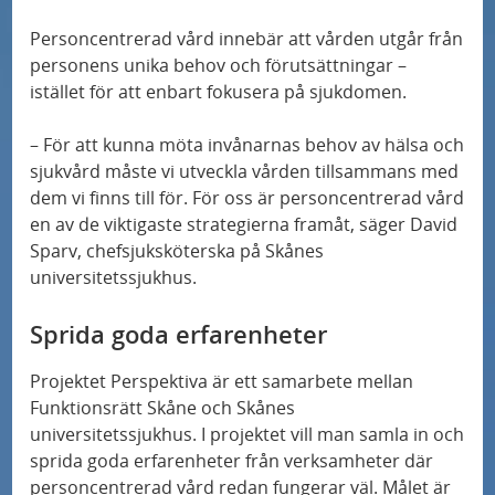
r
å
a
n
a
N
k
Ny forskning på Skånes universitetssjukhus
Personcentrerad vård innebär att vården utgår från
s
e
o
y
ska sprida ljus över MIS-C
personens unika behov och förutsättningar –
a
p
l
s
istället för att enbart fokusera på sjukdomen.
h
n
e
l
s
3D-mammografi minskar antalet fall av
e
d
c
h
– För att kunna möta invånarnas behov av hälsa och
intervallcancer
t
u
sjukvård måste vi utveckla vården tillsammans med
i
ö
e
dem vi finns till för. För oss är personcentrerad vård
b
a
g
Ny studie: Alzheimers sjukdom – fyra distinkta
en av de viktigaste strategierna framåt, säger David
r
i
l
subtyper
s
Sparv, chefsjuksköterska på Skånes
d
i
p
universitetssjukhus.
r
Mutationer kan minska effekten av
s
e
Sprida goda erfarenheter
bröstcancerbehandling
a
t
c
t
o
i
Projektet Perspektiva är ett samarbete mellan
3D-mammografi minskar antalet fall av
i
m
a
Funktionsrätt Skåne och Skånes
intervallcancer
l
universitetssjukhus. I projektet vill man samla in och
r
l
sprida goda erfarenheter från verksamheter där
l
å
i
Sus Först i Norden med ny metod för
personcentrerad vård redan fungerar väl. Målet är