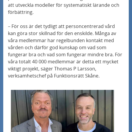
s
d
s
hjärnstimulering
att utveckla modeller för systematiskt lärande och
j
e
e
förbättring.
u
n
Musikterapi för de allra minsta på Sus
r
– För oss är det tydligt att personcentrerad vård
k
o
a
kan göra stor skillnad för den enskilde. Många av
v
Minskad risk för återfall i hjärtinfarkt med ny
c
d
våra medlemmar har regelbunden kontakt med
undersökningsmetod
å
h
v
vården och därför god kunskap om vad som
r
fungerar bra och vad som fungerar mindre bra. För
p
å
Skånes universitetssjukhus blir nationellt
våra totalt 40 000 medlemmar är detta ett mycket
d
r
r
centrum för avancerad endometrioskirurgi
viktigt projekt, säger Thomas P Larsson,
e
o
d
verksamhetschef på Funktionsrätt Skåne.
n
f
Digitalt verktyg skapar trygghet för
i
hjärtsviktspatienter
l
Glutenfritt eller snälla bakterier?
o
m
Skräddarsydda celler som fixar insulinet
r