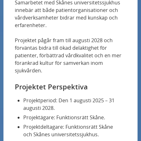
Miljonanslag till Parkinsonforskare på Skånes
Samarbetet med Skånes universitetssjukhus
universitetssjukhus – hoppas på genombrott
innebär att både patientorganisationer och
vårdverksamheter bidrar med kunskap och
erfarenheter.
Fler och säkrare hjärttransplantationer kan bli
möjliga med ny metod
Projektet pågår fram till augusti 2028 och
förväntas bidra till ökad delaktighet för
Känselnedsättning vid diabetes kan studeras
patienter, förbättrad vårdkvalitet och en mer
med nya tekniker
förankrad kultur för samverkan inom
sjukvården.
Nya Vävnadsbanken skapar fler möjligheter
Projektet Perspektiva
Forskningschefens vision: ”Alla patienter ska
Projektperiod: Den 1 augusti 2025 – 31
erbjudas att ingå i en studie”
augusti 2028.
Projektägare: Funktionsrätt Skåne.
Internationellt samarbete ska stärka
Projektdeltagare: Funktionsrätt Skåne
utvecklingen inom ATMP
och Skånes universitetssjukhus.