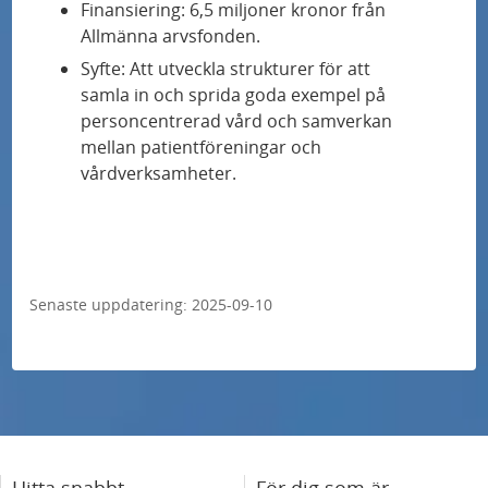
Finansiering: 6,5 miljoner kronor från
Trots bättre strokevård drabbas tre av tio av
Allmänna arvsfonden.
afasi
Syfte: Att utveckla strukturer för att
samla in och sprida goda exempel på
Studie av ny stamcellsbaserad behandling av
personcentrerad vård och samverkan
Parkinsons sjukdom får godkännande från
mellan patientföreningar och
Läkemedelsverket
vårdverksamheter.
“Vi har kunnat göra skillnad för de allra
minsta barnen”
Ny strålteknik anpassas i realtid till tumörens
Senaste uppdatering:
2025-09-10
rörelser under behandling
Njurpatienter får bättre livskvalitet med
bloddialys i hemmet
Cancerpatienter friskare med avancerad