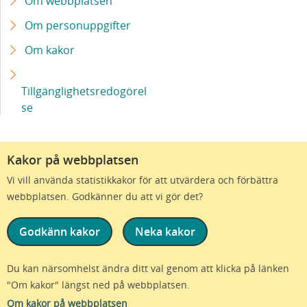
Om webbplatsen
ögonsjukdom
Om personuppgifter
Om kakor
Sveriges första automatiserade steriltekniska
enhet byggs på sjukhusområdet i Malmö
Tillgänglighetsredogörel
Milstolpe för stamcellsbaserad terapi vid
se
Parkinson – första patienten transplanterad
Kakor på webbplatsen
Ärftlig blindhet kan botas med ny behandling
Vi vill använda statistikkakor för att utvärdera och förbättra
webbplatsen. Godkänner du att vi gör det?
Bättre epilepsidiagnostik - med immunsvaret
som ledtråd
Godkänn kakor
Neka kakor
Uppdrag att diagnosticera patienter med
Vi är en del av Region Skåne
Du kan närsomhelst ändra ditt val genom att klicka på länken
smärtsam överrörlighet till Skånes
"Om kakor" längst ned på webbplatsen.
universitetssjukhus
© Region Skåne - Alla rättigheter förbehållna - version 1.85.1
Om kakor på webbplatsen