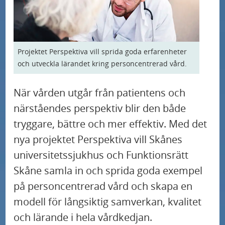
U
d
r
Våra specialistområden och profilområden
n
e
m
U
d
r
e
Så kan du bidra till sjukvården
n
e
m
n
Projektet Perspektiva vill sprida goda erfarenheter
U
d
r
e
och utveckla lärandet kring personcentrerad vård.
Nyheter
y
n
e
m
n
f
d
r
När vården utgår från patientens och
e
Blödarsjuka behandlas med genterapi på
y
ö
e
Skånes universitetssjukhus
m
närståendes perspektiv blir den både
n
f
r
r
e
y
tryggare, bättre och mer effektiv. Med det
ö
K
Ämnet S1P i blodet tecken på högt blodtryck
m
n
f
nya projektet Perspektiva vill Skånes
r
o
e
y
ö
universitetssjukhus och Funktionsrätt
N
n
Ny studie: enkelt diagnostiskt verktyg
n
f
r
a
Skåne samla in och sprida goda exempel
t
förutsäger risken för alzheimer på individnivå
y
ö
V
t
på personcentrerad vård och skapa en
a
f
r
å
i
modell för långsiktig samverkan, kvalitet
k
Ny studie kan leda till bättre vård av patienter
ö
S
r
med benigna binjuretumörer
o
och lärande i hela vårdkedjan.
t