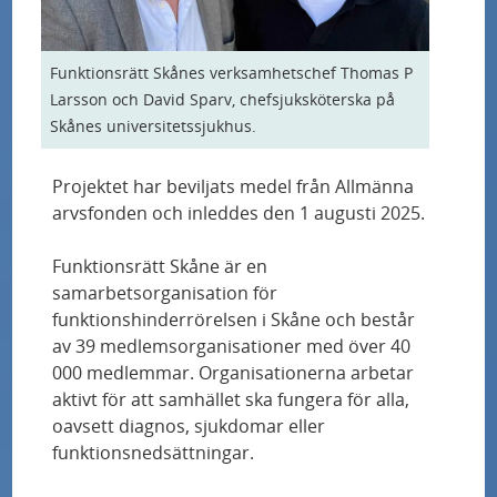
å
Allergier hos personer med typ 1-diabetes
d
spåras med världsledande utredningar
Funktionsrätt Skånes verksamhetschef Thomas P
e
Larsson och David Sparv, chefsjuksköterska på
n
Personanpassad behandling av typ 2-diabetes
Skånes universitetssjukhus.
testas i unik studie
Projektet har beviljats medel från Allmänna
"Jag trodde att det var för bra för att vara
arvsfonden och inleddes den 1 augusti 2025.
sant"
Funktionsrätt Skåne är en
samarbetsorganisation för
Samband mellan nedsatt kognitiv förmåga
funktionshinderrörelsen i Skåne och består
och försämrad prognos vid hjärtsvikt
av 39 medlemsorganisationer med över 40
000 medlemmar. Organisationerna arbetar
Nytt blodprov upptäcker Alzheimers sjukdom
aktivt för att samhället ska fungera för alla,
lika exakt som dyra och komplicerade
oavsett diagnos, sjukdomar eller
metoder
funktionsnedsättningar.