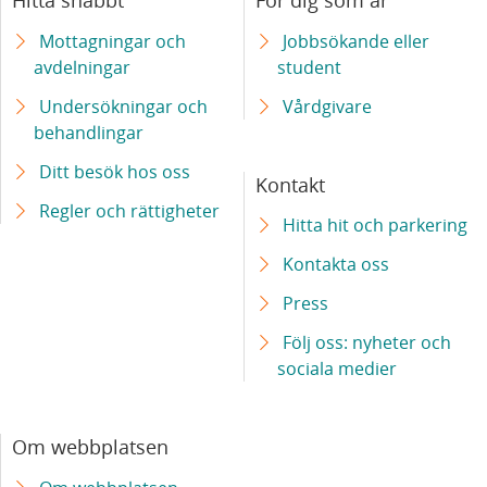
Hitta snabbt
För dig som är
cellbehandling
Mottagningar och
Jobbsökande eller
avdelningar
student
Skånes universitetssjukhus får nationella
högspecialiserade uppdrag inom behandling
Undersökningar och
Vårdgivare
av cancer
behandlingar
Ditt besök hos oss
Kontakt
Laserkirurgi i magnetkamera – ny hjälp för
Regler och rättigheter
patienter med hjärntumör
Hitta hit och parkering
Kontakta oss
Ny mottagning gör att fler patienter med
Press
systemisk skleros kan utredas
Följ oss: nyheter och
Barn med leukemi ska få tillgång till likvärdig
sociala medier
behandling – europeiskt projekt samordnas
av Skånes universitetssjukhus
Om webbplatsen
Ny teknik ger säkrare diagnostik av