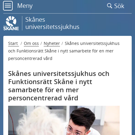
Gå
Meny
Sök
till
meny
sidans
Skånes
innehåll
universitetssjukhus
Start
Om oss
Nyheter
Skånes universitetssjukhus
och Funktionsrätt Skåne i nytt samarbete för en mer
personcentrerad vård
Skånes universitetssjukhus och
Funktionsrätt Skåne i nytt
samarbete för en mer
personcentrerad vård
U
Kontakta oss
n
U
d
Nationell högspecialiserad vård
n
e