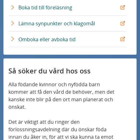
E
Boka tid till föreläsning
x
t
E
Lämna synpunkter och klagomål
e
x
r
t
E
Omboka eller avboka tid
n
e
x
L
r
t
ä
n
e
n
L
r
Så söker du vård hos oss
k
ä
n
n
L
Alla födande kvinnor och nyfödda barn
k
ä
kommer att få den vård de behöver, men det
n
kanske inte blir på den ort man planerat och
k
önskat.
Det är viktigt att du ringer den
förlossning
savdelning där du önskar föda
innan du åker in, för att vi ska kunna ta emot