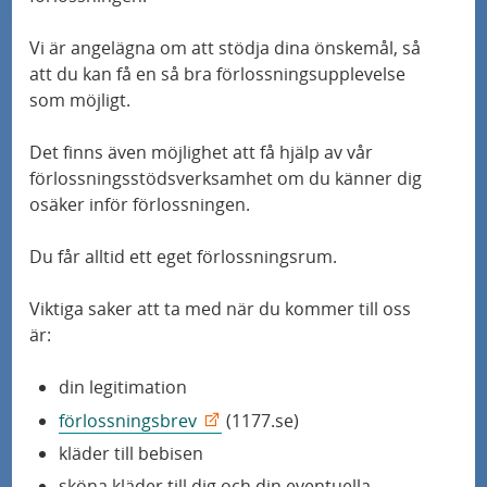
Vi är angelägna om att stödja dina önskemål, så
att du kan få en så bra
förlossning
supplevelse
som möjligt.
Det finns även möjlighet att få hjälp av vår
förlossning
sstödsverksamhet om du känner dig
osäker inför
förlossning
en.
Du får alltid ett eget
förlossning
srum.
Viktiga saker att ta med när du kommer till oss
är:
din legitimation
förlossning
sbrev
(1177.se)
kläder till bebisen
sköna kläder till dig och din eventuella