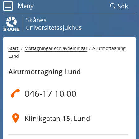
Gå
Meny
Sök
till
meny
sidans
Skånes
innehåll
universitetssjukhus
Start
Mottagningar och avdelningar
Akutmottagning
Lund
Akutmottagning Lund
046-17 10 00
Klinikgatan 15, Lund