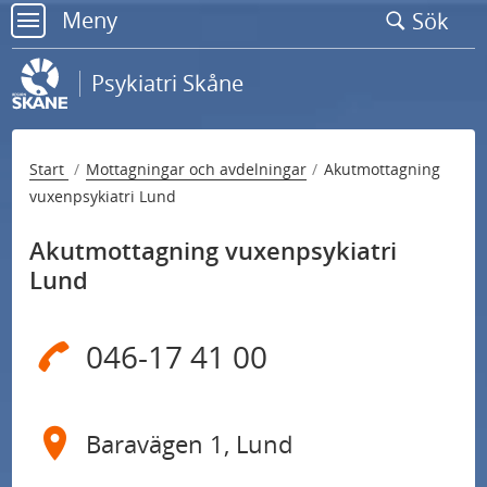
Gå
Meny
Sök
till
meny
sidans
Psykiatri Skåne
innehåll
Start
Mottagningar och avdelningar
Akutmottagning
vuxenpsykiatri Lund
Akutmottagning vuxenpsykiatri
Lund
046-17 41 00
Baravägen 1, Lund