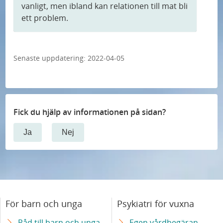
f
a
vanligt, men ibland kan relationen till mat bli
t
ö
ett problem.
d
a
r
k
k
F
a
t
Senaste uppdatering:
2022-04-05
i
n
l
j
m
a
e
g
Fick du hjälp av informationen på sidan?
r
f
Ja
Nej
o
å
c
h
h
j
p
ä
o
l
För barn och unga
Psykiatri för vuxna
d
p
Råd till barn och unga
Egen vårdbegäran