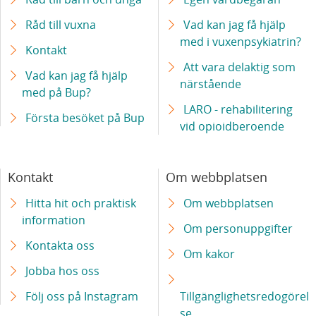
d
m
Råd till vuxna
Vad kan jag få hjälp
a
e
med i vuxenpsykiatrin?
r
Kontakt
d
Att vara delaktig som
p
Vad kan jag få hjälp
närstående
med på Bup?
å
LARO - rehabilitering
B
Första besöket på Bup
vid opioidberoende
u
p
Kontakt
Om webbplatsen
?
Hitta hit och praktisk
Om webbplatsen
information
Om personuppgifter
Kontakta oss
Om kakor
Jobba hos oss
Följ oss på Instagram
Tillgänglighetsredogörel
se