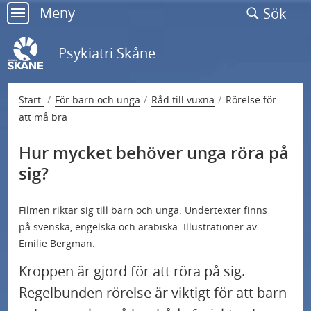
Gå
Meny
Sök
till
meny
sidans
Psykiatri Skåne
innehåll
Start
För barn och unga
Råd till vuxna
Rörelse för
att må bra
U
Råd till barn och unga
n
Hur mycket behöver unga röra på
U
d
Råd till vuxna
sig?
n
e
d
r
Koncentrationssvårigheter och adhd
Filmen riktar sig till barn och unga. Undertexter finns
e
m
på svenska, engelska och arabiska. Illustrationer av
r
e
Emilie Bergman.
Självskadebeteende
m
n
Kroppen är gjord för att röra på sig.
e
Rörelse för att må bra
y
Regelbunden rörelse är viktigt för att barn
n
f