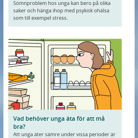
Sömnproblem hos unga kan bero på olika
U
Kontakt
saker och hänga ihop med psykisk ohälsa
n
som till exempel stress.
U
d
Vad kan jag få hjälp med på Bup?
n
e
d
r
Första besöket på Bup
e
m
U
r
e
Filmer och poddar
n
m
n
d
e
y
e
n
f
r
y
ö
m
f
r
e
ö
K
Vad behöver unga äta för att må
n
r
o
bra?
y
V
n
Att unga äter sämre under vissa perioder är