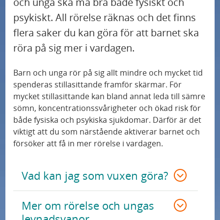
och unga ska må bra både fysiskt och
Psykisk hälsa
y
ö
psykiskt. All rörelse räknas och det finns
f
r
flera saker du kan göra för att barnet ska
Problem i familjen
ö
R
röra på sig mer i vardagen.
r
å
Alkohol och droger
R
d
Barn och unga rör på sig allt mindre och mycket tid
å
spenderas stillasittande framför skärmar. För
t
Stress hos unga
mycket stillasittande kan bland annat leda till sämre
d
i
sömn, koncentrationssvårigheter och ökad risk för
t
l
Nedstämdhet och depression
både fysiska och psykiska sjukdomar. Därför är det
i
l
viktigt att du som närstående aktiverar barnet och
l
försöker att få in mer rörelse i vardagen.
b
Problem med sömnen
l
a
v
r
Vad kan jag som vuxen göra?
Inte trivas i skolan
u
n
x
Ensamhet och mobbning
o
Mer om rörelse och ungas
n
levnadsvanor
c