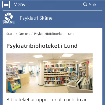
Gå
Meny
Sök
till
meny
sidans
Psykiatri Skåne
innehåll
Start
Om oss
Psykiatribiblioteket i Lund
Psykiatribiblioteket i Lund
U
Kontakta oss
n
d
Hitta hit och praktisk information
Biblioteket är öppet för alla och du är
e