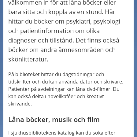
U
välkommen in för att låna böcker eller
r
Trygg och säker vård
n
bara sitta och koppla av en stund. Här
m
U
d
hittar du böcker om psykiatri, psykologi
e
Forskning
n
e
och patientinformation om olika
n
d
r
diagnoser och tillstånd. Det finns också
Om Psykiatri Skåne
y
e
m
böcker om andra ämnesområden och
f
r
e
Psykiatribiblioteket i Lund
skönlitteratur.
ö
m
n
r
e
Press
På biblioteket hittar du dagstidningar och
y
K
tidskrifter och du kan använda dator och skrivare.
n
f
o
Patienter på avdelningar kan låna dvd-filmer. Du
Nationell högspecialiserad vård inom psykiatrin
y
ö
n
kan också delta i novellkaféer och kreativt
f
r
skrivande.
t
ö
T
a
Låna böcker, musik och film
r
r
k
F
y
t
I sjukhusbibliotekens katalog kan du söka efter