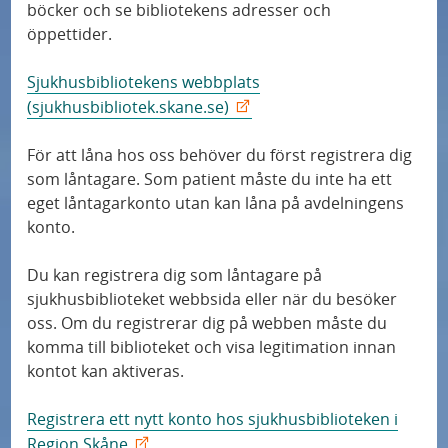
o
g
böcker och se bibliotekens adresser och
a
r
öppettider.
g
o
s
o
s
Sjukhusbibliotekens webbplats
k
c
s
(sjukhusbibliotek.skane.se)
n
h
i
För att låna hos oss behöver du först registrera dig
s
som låntagare. Som patient måste du inte ha ett
n
ä
eget låntagarkonto utan kan låna på avdelningens
g
k
konto.
e
Du kan registrera dig som låntagare på
r
sjukhusbiblioteket webbsida eller när du besöker
v
oss. Om du registrerar dig på webben måste du
å
komma till biblioteket och visa legitimation innan
r
kontot kan aktiveras.
d
Registrera ett nytt konto hos sjukhusbiblioteken i
Region Skåne