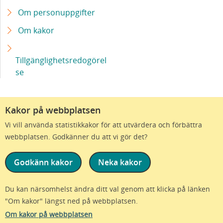
Om personuppgifter
Om kakor
Tillgänglighetsredogörel
se
Kakor på webbplatsen
Vi vill använda statistikkakor för att utvärdera och förbättra
webbplatsen. Godkänner du att vi gör det?
Godkänn kakor
Neka kakor
Vi är en del av Region Skåne
Du kan närsomhelst ändra ditt val genom att klicka på länken
"Om kakor" längst ned på webbplatsen.
© Region Skåne - Alla rättigheter förbehållna - version 1.85.1
Om kakor på webbplatsen