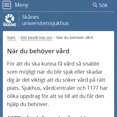
Gå
Meny
Sök
till
meny
sidans
Skånes
innehåll
universitetssjukhus
Start
Ditt besök hos oss
När du behöver vård
När du behöver vård
För att du ska kunna få vård så snabbt
som möjligt när du blir sjuk eller skadar
dig är det viktigt att du söker vård på rätt
plats. Sjukhus, vårdcentraler och 1177 har
olika uppdrag för att se till att du får den
hjälp du behöver.