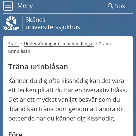
Gå
Meny
Sök
till
meny
sidans
Skånes
innehåll
universitetssjukhus
Start
Undersökningar och behandlingar
Träna
urinblåsan
Träna urinblåsan
Känner du dig ofta kissnödig kan det vara
ett tecken på att du har en överaktiv blåsa.
Det är ett mycket vanligt besvär som du
ibland kan träna bort genom att ändra ditt
beteende när du känner dig kissnödig.
Före