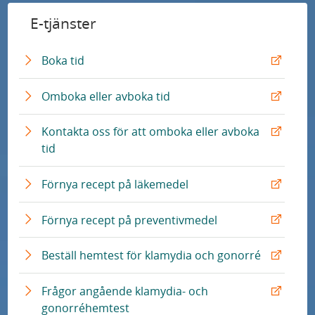
E-tjänster
E
Boka tid
x
t
E
Omboka eller avboka tid
e
x
r
t
Kontakta oss för att omboka eller avboka
n
e
E
tid
L
r
x
ä
n
t
E
Förnya recept på läkemedel
n
L
e
x
k
ä
r
t
E
Förnya recept på preventivmedel
n
n
e
x
k
L
r
t
E
Beställ hemtest för klamydia och gonorré
ä
n
e
x
n
L
r
t
Frågor angående klamydia- och
k
ä
n
e
E
gonorréhemtest