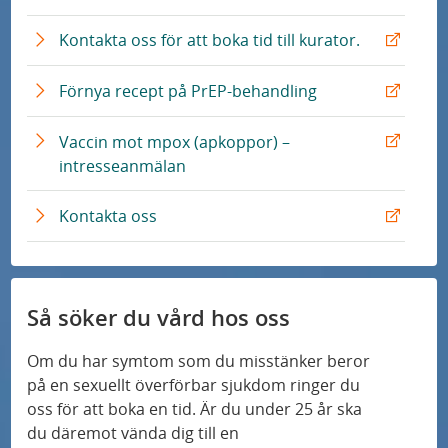
n
L
r
x
k
ä
n
t
E
Kontakta oss för att boka tid till kurator.
n
L
e
x
k
ä
r
t
E
Förnya recept på PrEP-behandling
n
n
e
x
k
L
r
t
Vaccin mot mpox (apkoppor) –
ä
n
e
E
intresseanmälan
n
L
r
x
k
ä
n
t
E
Kontakta oss
n
L
e
x
k
ä
r
t
n
n
e
k
L
r
Så söker du vård hos oss
ä
n
n
L
Om du har symtom som du misstänker beror
k
ä
på en sexuellt överförbar sjukdom ringer du
n
oss för att boka en tid. Är du under 25 år ska
k
du däremot vända dig till en