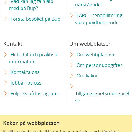
Vad kan jag få hjälp
närstående
med på Bup?
LARO - rehabilitering
Första besöket på Bup
vid opioidberoende
Kontakt
Om webbplatsen
Hitta hit och praktisk
Om webbplatsen
information
Om personuppgifter
Kontakta oss
Om kakor
Jobba hos oss
Följ oss på Instagram
Tillgänglighetsredogörel
se
Kakor på webbplatsen
Vi vill använda statistikkakor för att utvärdera och förbättra