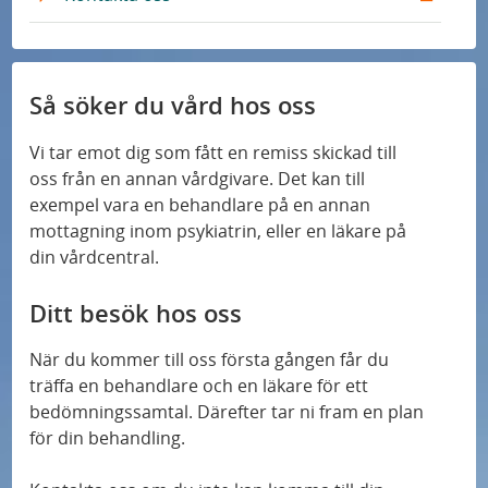
ä
n
e
x
n
L
r
t
k
ä
n
e
n
L
r
Så söker du vård hos oss
k
ä
n
n
L
Vi tar emot dig som fått en remiss skickad till
k
ä
oss från en annan vårdgivare. Det kan till
n
exempel vara en behandlare på en annan
k
mottagning inom psykiatrin, eller en läkare på
din vårdcentral.
Ditt besök hos oss
När du kommer till oss första gången får du
träffa en behandlare och en läkare för ett
bedömningssamtal. Därefter tar ni fram en plan
för din behandling.