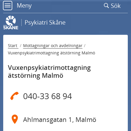
Gå
Meny
Sök
till
meny
sidans
Psykiatri Skåne
innehåll
Start
Mottagningar och avdelningar
Vuxenpsykiatrimottagning ätstörning Malmö
Vuxenpsykiatrimottagning
ätstörning Malmö
040-33 68 94
Ahlmansgatan 1, Malmö