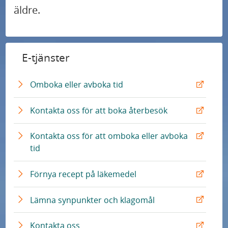
äldre.
E-tjänster
E
Omboka eller avboka tid
x
t
E
Kontakta oss för att boka återbesök
e
x
r
t
Kontakta oss för att omboka eller avboka
n
e
E
tid
L
r
x
ä
n
t
E
Förnya recept på läkemedel
n
L
e
x
k
ä
r
t
E
Lämna synpunkter och klagomål
n
n
e
x
k
L
r
t
E
Kontakta oss