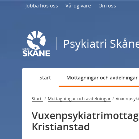
Gå
Jobba hos oss
Vårdgivare
Om oss
till
sidans
innehåll
Psykiatri Skån
Start
Mottagningar och avdelningar
Start
Mottagningar och avdelningar
Vuxenpsyki
Vuxenpsykiatrimottag
Kristianstad