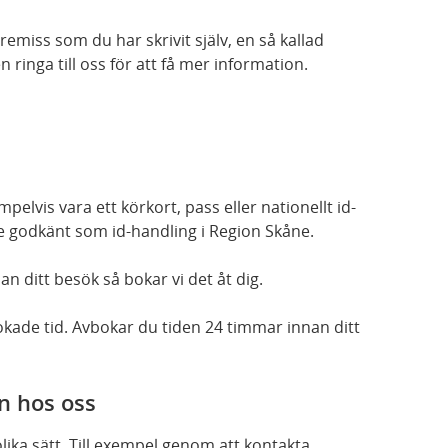
emiss som du har skrivit själv, en så kallad
 ringa till oss för att få mer information.
elvis vara ett körkort, pass eller nationellt id-
nte godkänt som id-handling i Region Skåne.
n ditt besök så bokar vi det åt dig.
kade tid. Avbokar du tiden 24 timmar innan ditt
n hos oss
ika sätt. Till exempel genom att kontakta