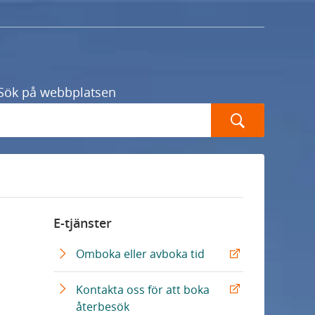
Sök på webbplatsen
Sök
E-tjänster
E
Omboka eller avboka tid
x
t
Kontakta oss för att boka
e
E
återbesök