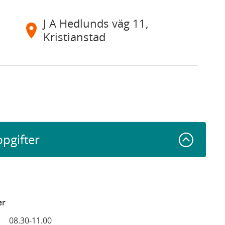
J A Hedlunds väg 11,
Kristianstad
ppgifter
er
08.30-11.00