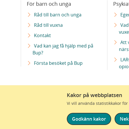
För barn och unga
Psykia
Råd till barn och unga
Ege
Råd till vuxna
Vad 
vuxe
Kontakt
Att
Vad kan jag få hjälp med på
närs
Bup?
LARO
Första besöket på Bup
opio
Kakor på webbplatsen
Vi är en del av Region Skåne
Vi vill använda statistikkakor f
Godkänn kakor
Nek