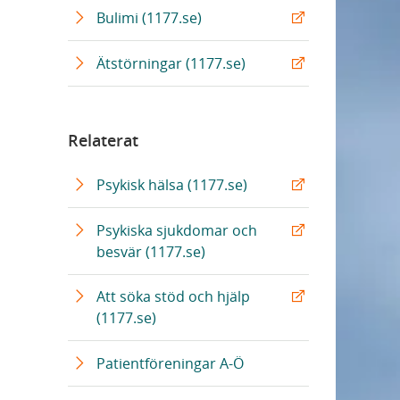
k
ä
Bulimi (1177.se)
n
k
Ätstörningar (1177.se)
Relaterat
Psykisk hälsa (1177.se)
Psykiska sjukdomar och
besvär (1177.se)
Att söka stöd och hjälp
(1177.se)
Patientföreningar A-Ö