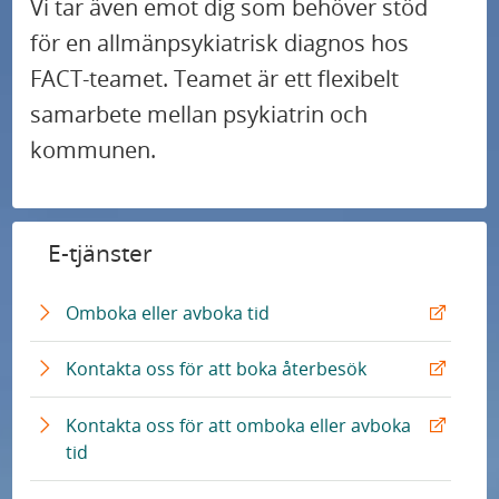
Vi tar även emot dig som behöver stöd
för en allmänpsykiatrisk diagnos hos
FACT-teamet. Teamet är ett flexibelt
samarbete mellan psykiatrin och
kommunen.
E-tjänster
E
Omboka eller avboka tid
x
t
E
Kontakta oss för att boka återbesök
e
x
r
t
Kontakta oss för att omboka eller avboka
n
e
E
tid
L
r
x
ä