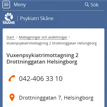
Gå
Meny
Sök
till
meny
sidans
Psykiatri Skåne
innehåll
Start
Mottagningar och avdelningar
Vuxenpsykiatrimottagning 2 Drottninggatan Helsingborg
Vuxenpsykiatrimottagning 2
Drottninggatan Helsingborg
042-406 33 10
Drottninggatan 7, Helsingborg