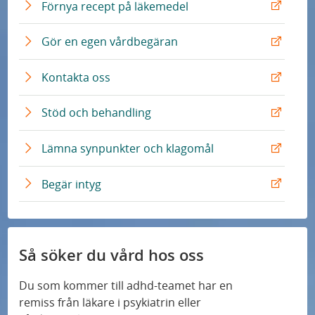
n
t
E
Förnya recept på läkemedel
n
L
e
x
k
ä
r
t
E
Gör en egen vårdbegäran
n
n
e
x
k
L
r
t
E
Kontakta oss
ä
n
e
x
n
L
r
t
E
Stöd och behandling
k
ä
n
e
x
n
L
r
t
E
Lämna synpunkter och klagomål
k
ä
n
e
x
n
L
r
t
E
Begär intyg
k
ä
n
e
x
n
L
r
t
k
ä
n
e
n
L
r
Så söker du vård hos oss
k
ä
n
n
L
Du som kommer till adhd-teamet har en
k
ä
remiss från läkare i psykiatrin eller