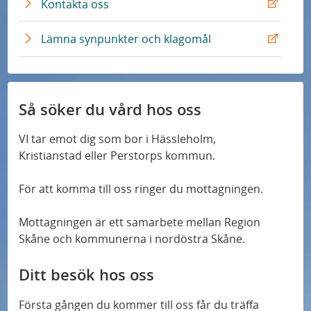
t
E
Kontakta oss
n
L
e
x
k
ä
r
t
E
Lämna synpunkter och klagomål
n
n
e
x
k
L
r
t
ä
n
e
n
L
r
Så söker du vård hos oss
k
ä
n
n
L
VI tar emot dig som bor i Hässleholm,
k
ä
Kristianstad eller Perstorps kommun.
n
k
För att komma till oss ringer du mottagningen.
Mottagningen är ett samarbete mellan Region
Skåne och kommunerna i nordöstra Skåne.
Ditt besök hos oss
Första gången du kommer till oss får du träffa