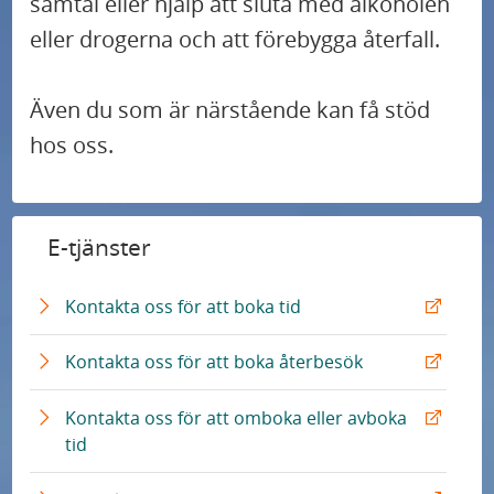
samtal eller hjälp att sluta med alkoholen
eller drogerna och att förebygga återfall.
Även du som är närstående kan få stöd
hos oss.
E-tjänster
E
Kontakta oss för att boka tid
x
t
E
Kontakta oss för att boka återbesök
e
x
r
t
Kontakta oss för att omboka eller avboka
n
e
E
tid
L
r
x
ä
n