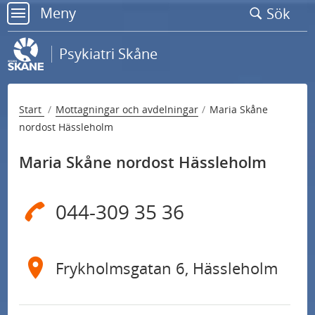
Gå
Meny
Sök
till
meny
sidans
Psykiatri Skåne
innehåll
Start
Mottagningar och avdelningar
Maria Skåne
nordost Hässleholm
Maria Skåne nordost Hässleholm
044-309 35 36
Frykholmsgatan 6, Hässleholm