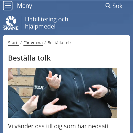
Gå
Meny
Sök
till
meny
sidans
Habilitering och
innehåll
hjälpmedel
Start
För vuxna
Beställa tolk
Beställa tolk
Så här beställer du tolk på 1177.se
Frågor och svar om distanstolkning
Vi vänder oss till dig som har nedsatt