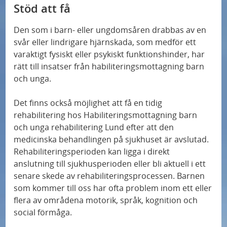
Stöd att få
n
a
t
Introduktion till synmottagningarna för vuxna
s
r
t
Den som i barn- eller ungdomsåren drabbas av en
n
i
Svar på vanliga frågor till synmottagningarna för
svår eller lindrigare hjärnskada, som medför ett
e
vuxna
varaktigt fysiskt eller psykiskt funktionshinder, har
g
rätt till insatser från habiliteringsmottagning barn
d
h
och unga.
s
e
ä
t
Det finns också möjlighet att få en tidig
t
rehabilitering hos Habiliteringsmottagning barn
e
och unga rehabilitering Lund efter att den
t
r
medicinska behandlingen på sjukhuset är avslutad.
n
Rehabiliteringsperioden kan ligga i direkt
i
anslutning till sjukhusperioden eller bli aktuell i ett
n
senare skede av rehabiliteringsprocessen. Barnen
som kommer till oss har ofta problem inom ett eller
g
flera av områdena motorik, språk, kognition och
social förmåga.