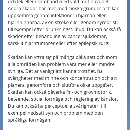
och lek eller i samband med våld mot huvudet.
r
e
Dövhet
y
ö
Andra skador har mer medicinska grunder och kan
m
n
f
r
uppkomma genom infektioner i hjärnan eller
e
Dövblindhet
y
hjärnhinnorna, av en stroke eller genom syrebrist,
ö
B
till exempel efter drunkningstillbud. Du kan också få
n
f
r
e
skador efter behandling av cancersjukdomar,
Förvärvad hjärnskada
y
ö
R
s
särskilt hjärntumörer eller efter epilepsikirurgi.
f
r
e
t
ö
Vilken habilitering finns för dig?
A
Skadan kan yttra sig på många olika sätt och inom
g
ä
alla områden kan problem vara mer eller mindre
r
n
l
l
synliga. Det är vanligt att känna trötthet, ha
Välja audionommottagning
F
s
e
l
svårigheter med minne och koncentration och att
u
ö
r
a
planera, genomföra och slutföra olika uppgifter.
Hjälpmedel som synmottagningen arbetar med
n
k
Skadan kan också påverka fin- och grovmotorik,
o
t
beteende, social förmåga och reglering av känslor.
k
n
c
o
Synhallucinationer
Du kan också ha perceptuella svårigheter, till
t
i
h
l
exempel nedsatt syn och problem med den
i
n
r
k
språkliga förmågan.
Så fungerar din hörsel
o
g
ä