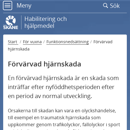
Gå
Meny
Sök
till
meny
sidans
Habilitering och
innehåll
hjälpmedel
Start
För vuxna
Funktionsnedsättning
Förvärvad
hjärnskada
U
Beställa tolk
n
Förvärvad hjärnskada
U
d
Regler och rättigheter
n
e
En förvärvad hjärnskada är en skada som
U
d
r
Ansökningar
inträffar efter nyföddhetsperioden efter
n
e
m
en period av normal utveckling.
U
d
r
e
Funktionsnedsättning
n
e
m
n
Orsakerna till skadan kan vara en olyckshändelse,
d
r
till exempel en traumatisk hjärnskada som
e
Rörelsenedsättning
y
uppkommer genom trafikolyckor, fallolyckor i sport
e
m
n
f