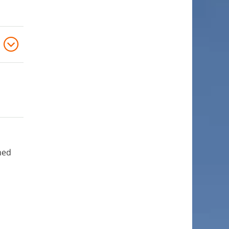
r
d
m
e
e
r
n
m
y
e
f
n
ö
y
r
f
U
ö
t
r
b
H
i
a
l
med
b
d
i
n
l
i
i
n
t
g
e
s
r