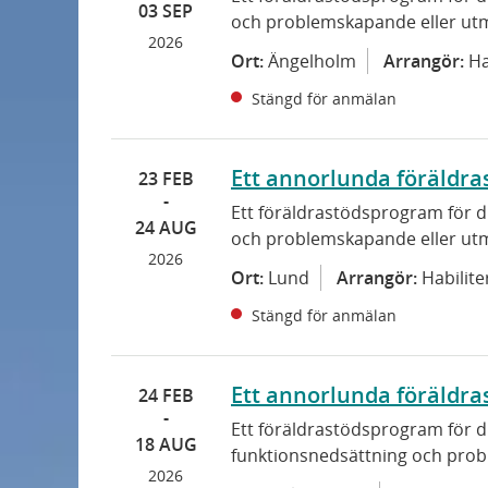
03 SEP
och problemskapande eller u
2026
Ort:
Ängelholm
Arrangör:
Ha
Stängd för anmälan
Ett annorlunda föräldra
23 FEB
Ett föräldrastödsprogram för d
24 AUG
och problemskapande eller u
2026
Ort:
Lund
Arrangör:
Habilit
Stängd för anmälan
Ett annorlunda föräldra
24 FEB
Ett föräldrastödsprogram för d
18 AUG
funktionsnedsättning och pro
2026