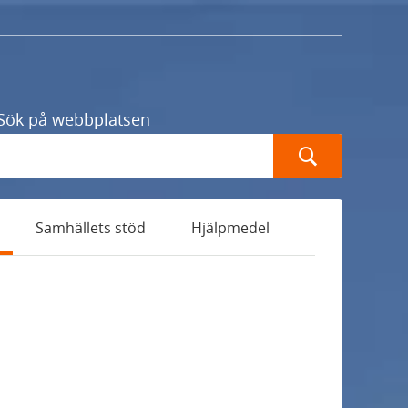
Sök på webbplatsen
Sök
Samhällets stöd
Hjälpmedel
U
n
d
U
e
n