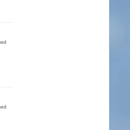
med
med