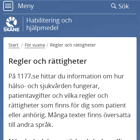
Gå
Meny
Sök
till
meny
sidans
Habilitering och
innehåll
hjälpmedel
Start
För vuxna
Regler och rättigheter
Regler och rättigheter
På 1177.se hittar du information om hur
hälso- och sjukvården fungerar,
Det här gäller när du söker råd och stöd
patientavgifter och vilka regler och
enligt LSS
rättigheter som finns för dig som patient
eller anhörig. Många texter finns översatta
till andra språk.