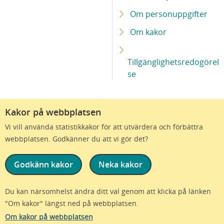
Om personuppgifter
Om kakor
Tillgänglighetsredogörel
se
Kakor på webbplatsen
Vi vill använda statistikkakor för att utvärdera och förbättra
webbplatsen. Godkänner du att vi gör det?
Godkänn kakor
Neka kakor
Vi är en del av Region Skåne
Du kan närsomhelst ändra ditt val genom att klicka på länken
"Om kakor" längst ned på webbplatsen.
© Region Skåne - Alla rättigheter förbehållna - version 1.85.1
Om kakor på webbplatsen