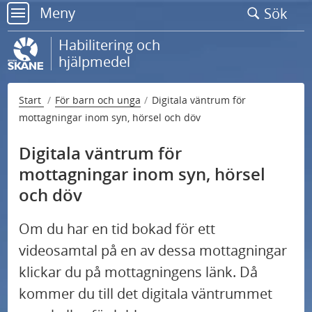
Gå
Meny
Sök
till
meny
sidans
Habilitering och
innehåll
hjälpmedel
Start
För barn och unga
Digitala väntrum för
mottagningar inom syn, hörsel och döv
Digitala väntrum för
mottagningar inom syn, hörsel
och döv
Om du har en tid bokad för ett
videosamtal på en av dessa mottagningar
klickar du på mottagningens länk. Då
kommer du till det digitala väntrummet