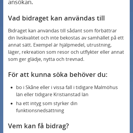
ansökan.
Vad bidraget kan användas till
Bidraget kan användas till sådant som förbättrar
din livskvalitet och inte bekostas av samhället på ett
annat sätt. Exempel är hjälpmedel, utrustning,
läger, rekreation som resor och utflykter eller annat
Stiftelsen Börje och Yvonne Henrikssons
som ger glädje, nytta och trevnad.
donationsfond
För att kunna söka behöver du:
bo i Skåne eller i vissa fall i tidigare Malmöhus
län eller tidigare Kristianstad län
ha ett intyg som styrker din
funktionsnedsättning
Vem kan få bidrag?