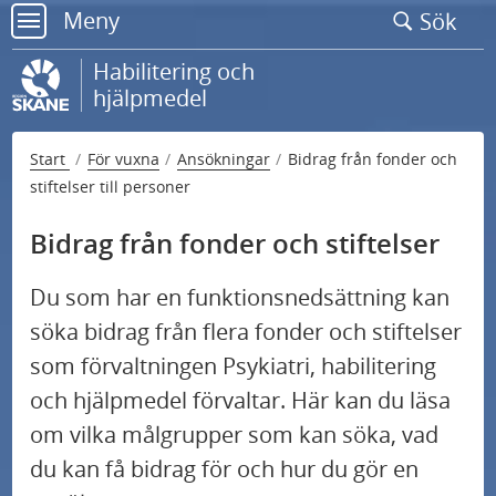
Gå
Meny
Sök
till
meny
sidans
Habilitering och
innehåll
hjälpmedel
Start
För vuxna
Ansökningar
Bidrag från fonder och
stiftelser till personer
Bidrag från fonder och stiftelser
Du som har en funktionsnedsättning kan
söka bidrag från flera fonder och stiftelser
som förvaltningen Psykiatri, habilitering
och hjälpmedel förvaltar. Här kan du läsa
om vilka målgrupper som kan söka, vad
du kan få bidrag för och hur du gör en