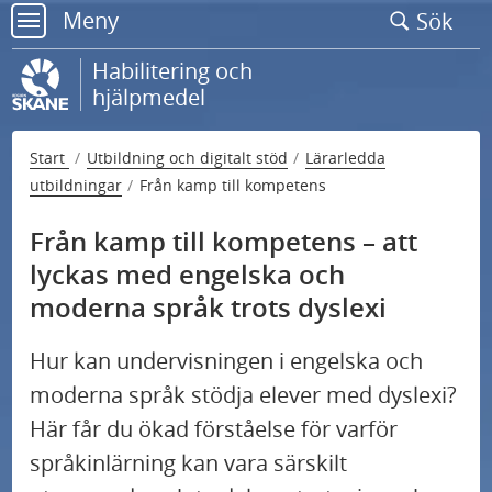
Gå
Meny
Sök
till
meny
sidans
Habilitering och
innehåll
hjälpmedel
Start
Utbildning och digitalt stöd
Lärarledda
utbildningar
Från kamp till kompetens
Från kamp till kompetens – att
lyckas med engelska och
moderna språk trots dyslexi
Hur kan undervisningen i engelska och
moderna språk stödja elever med dyslexi?
Här får du ökad förståelse för varför
språkinlärning kan vara särskilt