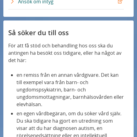
t
E
Ansök om intyg
k
ä
n
e
x
n
L
r
t
k
ä
n
e
n
L
r
Så söker du till oss
k
ä
n
n
L
För att få stöd och behandling hos oss ska du
k
ä
antingen ha besökt oss tidigare, eller ha något av
n
det här:
k
en remiss från en annan vårdgivare. Det kan
till exempel vara från barn- och
ungdomspsykiatrin, barn- och
ungdomsmottagningar, barnhälsovården eller
elevhälsan.
en egen vårdbegäran, om du söker vård själv.
Du ska tidigare ha gjort en utredning som
visar att du har diagnosen autism, en
rörelsenedsättning eller en intellektuell