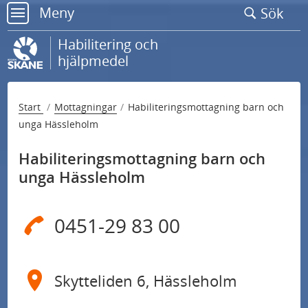
Gå
Meny
Sök
till
meny
sidans
Habilitering och
innehåll
hjälpmedel
Start
Mottagningar
Habiliteringsmottagning barn och
unga Hässleholm
Habiliteringsmottagning barn och
unga Hässleholm
0451-29 83 00
Skytteliden 6, Hässleholm