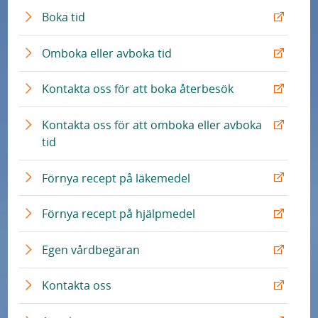
E
Boka tid
x
t
E
Omboka eller avboka tid
e
x
r
t
E
Kontakta oss för att boka återbesök
n
e
x
L
r
t
Kontakta oss för att omboka eller avboka
ä
n
e
E
tid
n
L
r
x
k
ä
n
t
E
Förnya recept på läkemedel
n
L
e
x
k
ä
r
t
E
Förnya recept på hjälpmedel
n
n
e
x
k
L
r
t
E
Egen vårdbegäran
ä
n
e
x
n
L
r
t
E
Kontakta oss
k
ä
n
e
x
n
L
r