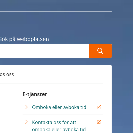
Sök på webbplatsen
Sök
hos oss
E-tjänster
E
Omboka eller avboka tid
x
t
Kontakta oss för att
e
E
omboka eller avboka tid