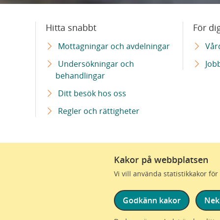
Hitta snabbt
För di
Mottagningar och avdelningar
Vår
Undersökningar och
Job
behandlingar
Ditt besök hos oss
Regler och rättigheter
Kakor på webbplatsen
Vi är en del av Region Skåne
Vi vill använda statistikkakor f
Godkänn kakor
Nek