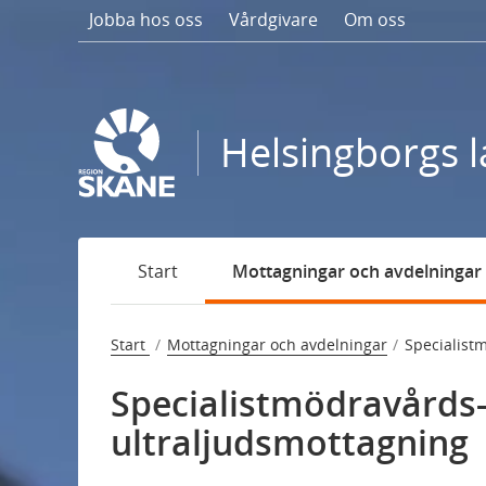
Gå
Jobba hos oss
Vårdgivare
Om oss
till
sidans
innehåll
Helsingborgs l
Start
Mottagningar och avdelningar
Start
Mottagningar och avdelningar
Specialist
Specialistmödravårds-
ultraljudsmottagning