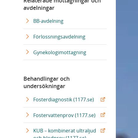
Relaterade mottagningar och
n
L
r
avdelningar
k
ä
n
n
L
BB-avdelning
k
ä
n
Förlossningsavdelning
k
Gynekologimottagning
Behandlingar och
undersökningar
Fosterdiagnostik (1177.se)
Fostervattenprov (1177.se)
KUB – kombinerat ultraljud