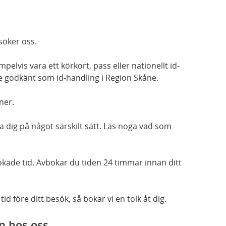
söker oss.
elvis vara ett körkort, pass eller nationellt id-
nte godkänt som id-handling i Region Skåne.
ner.
a dig på något särskilt sätt. Läs noga vad som
kade tid. Avbokar du tiden 24 timmar innan ditt
id före ditt besök, så bokar vi en tolk åt dig.
n hos oss