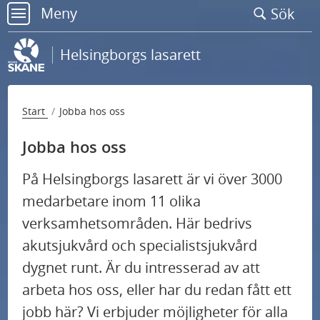
Gå
Meny
Sök
till
meny
sidans
Helsingborgs lasarett
innehåll
Start
Jobba hos oss
Jobba hos oss
På Helsingborgs lasarett är vi över 3000
medarbetare inom 11 olika
verksamhetsområden. Här bedrivs
akutsjukvård och specialistsjukvård
Unik möjlighet för dig som är ny i
dygnet runt. Är du intresserad av att
sjuksköterskeyrket
arbeta hos oss, eller har du redan fått ett
jobb här? Vi erbjuder möjligheter för alla