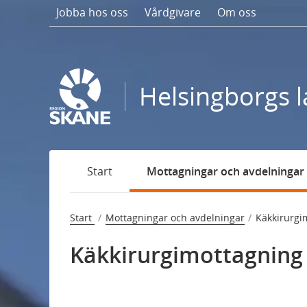
Gå
Jobba hos oss
Vårdgivare
Om oss
till
sidans
innehåll
Helsingborgs l
Start
Mottagningar och avdelningar
Start
Mottagningar och avdelningar
Käkkirurgi
Käkkirurgimottagning