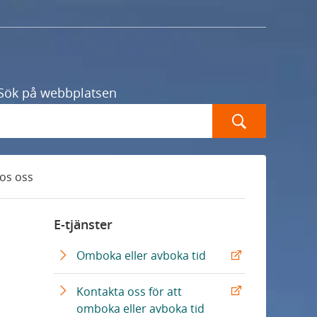
Sök på webbplatsen
Sök
hos oss
E-tjänster
E
Omboka eller avboka tid
x
t
Kontakta oss för att
e
E
omboka eller avboka tid