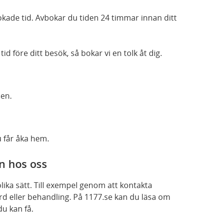
kade tid. Avbokar du tiden 24 timmar innan ditt
id före ditt besök, så bokar vi en tolk åt dig.
nen.
 får åka hem.
n hos oss
ika sätt. Till exempel genom att kontakta
rd eller behandling. På 1177.se kan du läsa om
du kan få.