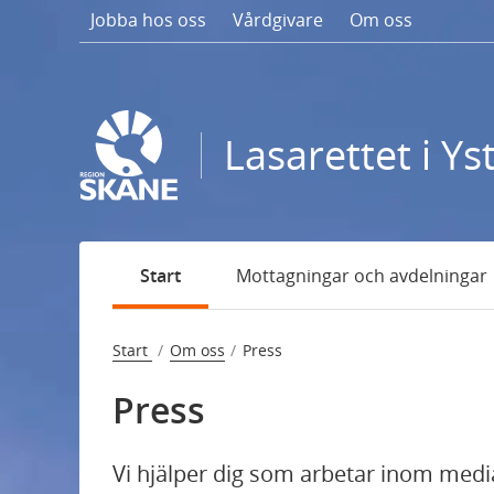
Gå
Jobba hos oss
Vårdgivare
Om oss
till
sidans
innehåll
Lasarettet i Ys
Start
Mottagningar och avdelningar
Kontakta oss
Start
Om oss
Press
Press
Press
Forskning
Vi hjälper dig som arbetar inom media