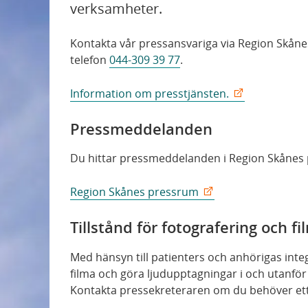
verksamheter.
Om sjukhuset
Kontakta vår pressansvariga via Region Skåne
Patientsäkerhet
telefon
044-309
3
9
77
.
Information om presstjänsten.
Nyheter
Pressmeddelanden
Du hittar pressmeddelanden i Region Skånes
Region Skånes pressrum
Tillstånd för fotografering och f
Med hänsyn till patienters och anhörigas integr
filma och göra ljudupptagningar i och utanför
Kontakta pressekreteraren om du behöver ett 