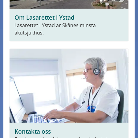
U
Forskning
n
Om Lasarettet i Ystad
d
Om sjukhuset
Lasarettet i Ystad är Skånes minsta
e
akutsjukhus.
r
Patientsäkerhet
m
e
Nyheter
n
y
f
ö
r
F
o
r
Kontakta oss