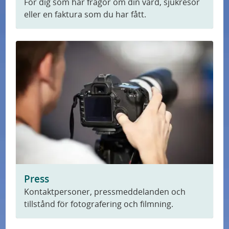
För dig som har frågor om din vård, sjukresor
s
eller en faktura som du har fått.
k
n
i
n
g
Press
Kontaktpersoner, pressmeddelanden och
tillstånd för fotografering och filmning.