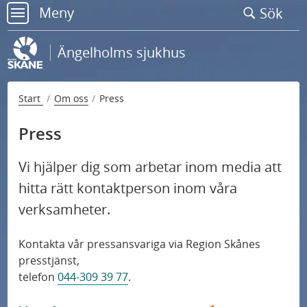
Gå
Meny
Sök
till
meny
sidans
Ängelholms sjukhus
innehåll
Start
Om oss
Press
Press
Vi hjälper dig som arbetar inom media att
hitta rätt kontaktperson inom våra
verksamheter.
Kontakta oss
Kontakta vår pressansvariga via Region Skånes
presstjänst,
telefon
044-309 39 77
.
Om sjukhuset