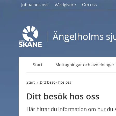
Gå
Jobba hos oss
Vårdgivare
Om oss
till
sidans
innehåll
Ängelholms sj
Hitta hit och parkering
Start
Mottagningar och avdelningar
Praktisk information
Egen vårdbegäran
Start
Ditt besök hos oss
Ditt besök hos oss
Regler och rättigheter
Här hittar du information om hur du s
Rökfritt sjukhusområde