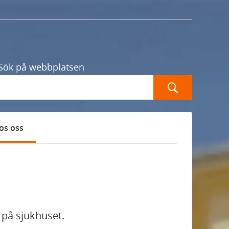
Sök på webbplatsen
Sök
os oss
 på sjukhuset.