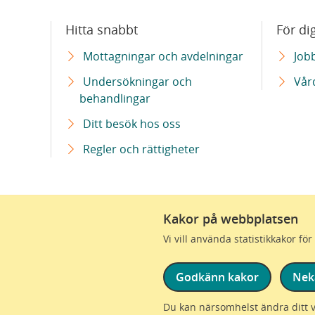
Hitta snabbt
För di
Mottagningar och avdelningar
Job
Undersökningar och
Vår
behandlingar
Ditt besök hos oss
Regler och rättigheter
Kakor på webbplatsen
Vi är en del av Region Skåne
Vi vill använda statistikkakor f
Godkänn kakor
Nek
Du kan närsomhelst ändra ditt 