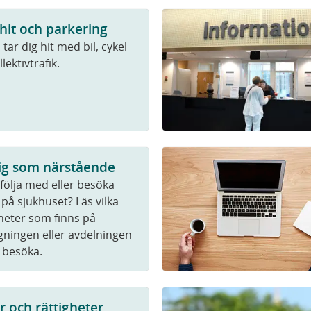
 hit och parkering
tar dig hit med bil, cykel
lektivtrafik.
ig som närstående
 följa med eller besöka
på sjukhuset? Läs vilka
heter som finns på
ningen eller avdelningen
 besöka.
r och rättigheter