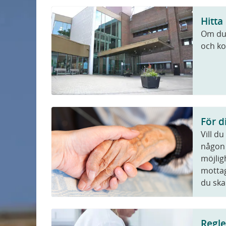
Kontroll av tak med drönare
Hitta
Om du 
och kol
För d
Vill du
någon 
möjlig
mottag
du ska
Regle