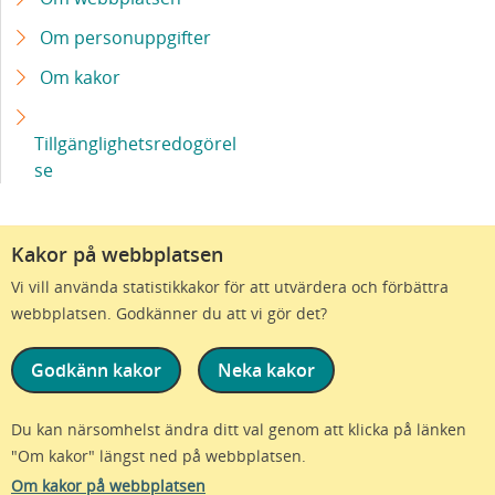
Om personuppgifter
Om kakor
Tillgänglighetsredogörel
se
Kakor på webbplatsen
Vi vill använda statistikkakor för att utvärdera och förbättra
webbplatsen. Godkänner du att vi gör det?
Godkänn kakor
Neka kakor
Vi är en del av Region Skåne
Du kan närsomhelst ändra ditt val genom att klicka på länken
"Om kakor" längst ned på webbplatsen.
© Region Skåne - Alla rättigheter förbehållna - version 1.85.1
Om kakor på webbplatsen