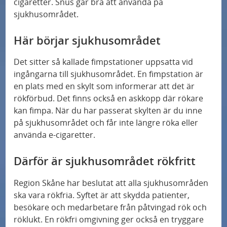
cigaretter. Snus går bra att använda på
Rökfritt sjukhusområde
sjukhusområdet.
Kontroll av tak med drönare
Här börjar sjukhusområdet
Det sitter så kallade fimpstationer uppsatta vid
ingångarna till sjukhusområdet. En fimpstation är
en plats med en skylt som informerar att det är
rökförbud. Det finns också en askkopp där rökare
kan fimpa. När du har passerat skylten är du inne
på sjukhusområdet och får inte längre röka eller
använda e-cigaretter.
Därför är sjukhusområdet rökfritt
Region Skåne har beslutat att alla sjukhusområden
ska vara rökfria. Syftet är att skydda patienter,
besökare och medarbetare från påtvingad rök och
röklukt. En rökfri omgivning ger också en tryggare