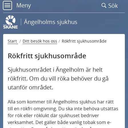
Gå
Meny
Sök
till
meny
sidans
Ängelholms sjukhus
innehåll
Start
Ditt besök hos oss
Rökfritt sjukhusområde
Rökfritt sjukhusområde
Hitta hit och parkering
Sjukhusområdet i Ängelholm är helt
rökfritt. Om du vill röka behöver du gå
Praktisk information
utanför området.
Egen vårdbegäran
Alla som kommer till Ängelholms sjukhus har rätt
till en rökfri omgivning. Du ska inte behöva utsättas
för rök eller röklukt där sjukhuset bedriver
Regler och rättigheter
verksamhet. Det gäller både vanlig tobak som e-