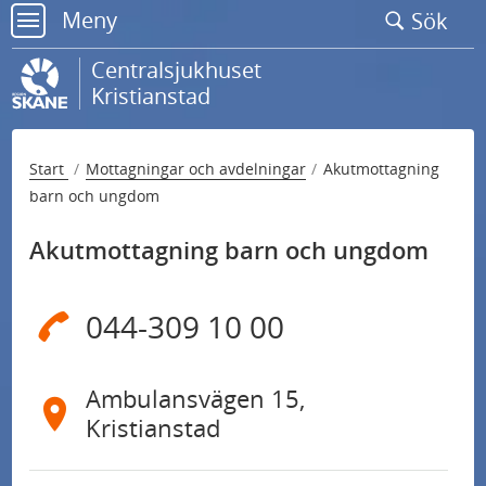
Gå
Meny
Sök
till
meny
sidans
Centralsjukhuset
innehåll
Kristianstad
Start
Mottagningar och avdelningar
Akutmottagning
barn och ungdom
Akutmottagning barn och ungdom
044-309 10 00
Ambulansvägen 15,
Kristianstad