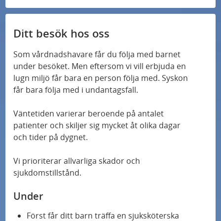
r
t
n
e
L
r
Ditt besök hos oss
ä
n
n
L
Som vårdnadshavare får du följa med barnet
k
ä
under besöket. Men eftersom vi vill erbjuda en
n
lugn miljö får bara en person följa med. Syskon
k
får bara följa med i undantagsfall.
Väntetiden varierar beroende på antalet
patienter och skiljer sig mycket åt olika dagar
och tider på dygnet.
Vi prioriterar allvarliga skador och
sjukdomstillstånd.
Under
Först får ditt barn träffa en sjuksköterska