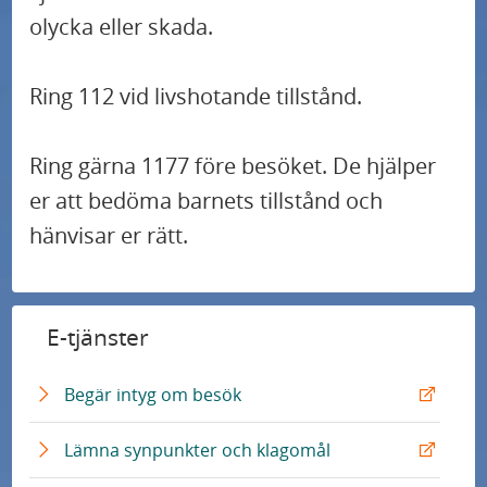
olycka eller skada.
Ring 112 vid livshotande tillstånd.
Ring gärna 1177 före besöket. De hjälper
er att bedöma barnets tillstånd och
hänvisar er rätt.
E-tjänster
E
Begär intyg om besök
x
t
E
Lämna synpunkter och klagomål
e
x