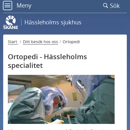
Gå
Meny
Sök
till
meny
sidans
Hässleholms sjukhus
innehåll
Start
Ditt besök hos oss
Ortopedi
Ortopedi - Hässleholms
specialitet
Hitta hit och parkering
Praktisk information
Egen vårdbegäran
Ortopedi