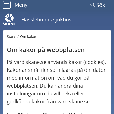
Gå
Meny
Sök
till
meny
sidans
Hässleholms sjukhus
innehåll
Start
Om kakor
Om kakor på webbplatsen
På vard.skane.se används kakor (cookies).
Kakor är små filer som lagras på din dator
med information om vad du gör på
webbplatsen. Du kan ändra dina
inställningar om du vill neka eller
godkänna kakor från vard.skane.se.