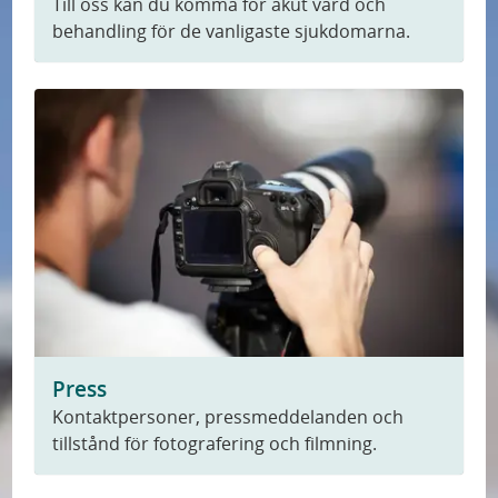
o
Till oss kan du komma för akut vård och
behandling för de vanligaste sjukdomarna.
r
s
k
n
i
n
g
Press
Kontaktpersoner, pressmeddelanden och
tillstånd för fotografering och filmning.