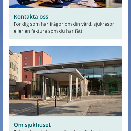
Press
Kontakta oss
U
Forskning
För dig som har frågor om din vård, sjukresor
n
eller en faktura som du har fått.
d
Patientsäkerhet
e
r
Nyheter
m
e
n
y
f
ö
r
F
Om sjukhuset