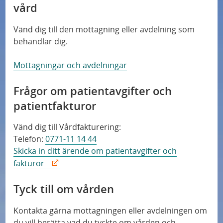
vård
Press
Vänd dig till den mottagning eller avdelning som
Patientsäkerhet
behandlar dig.
Mottagningar och avdelningar
Frågor om patientavgifter och
patientfakturor
Vänd dig till Vårdfakturering:
Telefon:
0771-11 14 44
Skicka in ditt ärende om patientavgifter och
fakturor
Tyck till om vården
Kontakta gärna mottagningen eller avdelningen om
du vill berätta vad du tyckte om vården och