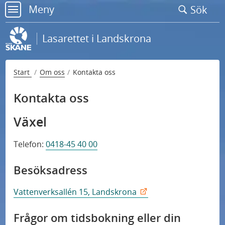
Gå
Meny
Sök
till
meny
sidans
Lasarettet i Landskrona
innehåll
Start
Om oss
Kontakta oss
Kontakta oss
Växel
Telefon:
0418-45 40 00
Besöksadress
Kontakta oss
Vattenverksallén 15, Landskrona
Om sjukhuset
Frågor om tidsbokning eller din