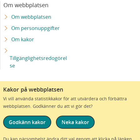
Om webbplatsen
Om webbplatsen
Om personuppgifter
Om kakor
Tillgänglighetsredogörel
se
Kakor på webbplatsen
Vi vill använda statistikkakor för att utvärdera och förbättra
webbplatsen. Godkänner du att vi gör det?
Godkänn kakor
Neka kakor
Vi är en del av Region Skåne
Du kan närsomhelst ändra ditt val genom att klicka på länken